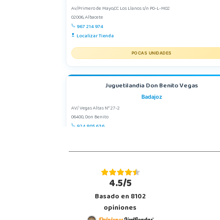
Av/Primero de Mayo,CC Los Llanos s/n P0-L-M02
02006, Albacete
967 214 974
Localizar Tienda
POCAS UNIDADES
Juguetilandia Don Benito Vegas
Badajoz
AV/ Vegas Altas Nº 27-2
06400, Don Benito
924 805 636
Localizar Tienda
POCAS UNIDADES
4.5/5
Juguetilandia Mérida
Basado en 8102
Badajoz
opiniones
Jose Saramago de Sousa, 25
06800, Mérida