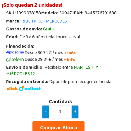
¡Sólo quedan 2 unidades!
SKU:
1999978158
Modelo:
300471
EAN:
8445276701688
Marca:
-
RIDE TRIKE
MERCEDES
Gastos de envío:
Gratis
Edad:
De 3 a 6 años (edad orientativa)
Financiación:
Desde 30,74 € / mes
+ info
Desde 29,31 € / mes
+ info
Envío a domicilio:
Recíbelo entre
MARTES 11 Y
MIÉRCOLES 12
Recogida en tienda:
Diponible para recoger en tienda
Cantidad:
-
+
Comprar Ahora