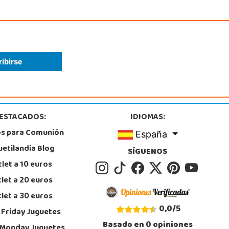
, Parla
1 905 905
calizar Tienda
POCAS UNIDADES
Juguetilandia San Juan
Alicante
tera Alicante-Valencia, Km. 88.8 - 14.1 Pol. H
, San Juan
ESTACADOS:
IDIOMAS:
5 655 958
calizar Tienda
os para Comunión
España
uetilandia Blog
POCAS UNIDADES
SÍGUENOS
let a 10 euros
let a 20 euros
let a 30 euros
0,0
/
5
 Friday Juguetes
Basado en
0
opiniones
 Monday Juguetes