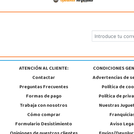
924 371 284
Localizar Tienda
POCAS UNIDADES
Juguetilandia Pulianas
Granada
C/ Luis Buñuel, s/n, Parque Comercial Kinepolis
18197, Pulianas
ATENCIÓN AL CLIENTE:
CONDICIONES GEN
958 153 613
Localizar Tienda
Contactar
Advertencias de s
Preguntas Frecuentes
Política de co
POCAS UNIDADES
Formas de pago
Política de priv
Juguetilandia Xátiva
Trabaja con nosotros
Nuestras Jugue
Valencia
Cómo comprar
Franquicia
Centro Comercial Plaza Mayor, nivel 0, local 23
Formulario Desistimiento
Aviso Lega
46800, Xátiva
962 227 531
Opiniones de nuestros clientes
Envios/Devoluc