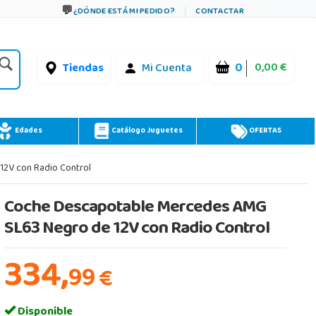
¿DÓNDE ESTÁ MI PEDIDO?
CONTACTAR
0
0,00 €
Tiendas
Mi Cuenta
Edades
Catálogo Juguetes
OFERTAS
2V con Radio Control
Coche Descapotable Mercedes AMG
SL63 Negro de 12V con Radio Control
334,
99
€
Disponible