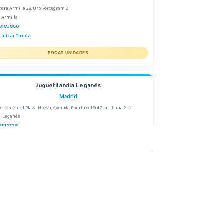
tera Armilla 29, Urb. Porcegram, 2
, Armilla
8183860
calizar Tienda
POCAS UNIDADES
Juguetilandia Leganés
Madrid
e comercial Plaza Nueva, Avenida Puerta del Sol 2, mediana 2-A
, Leganés
8312728
calizar Tienda
POCAS UNIDADES
Juguetilandia Parla
Madrid
rres de Quevedo, Centro Comercial Parla Natura, local B-4, (A-42 Salida 21
 Centro)