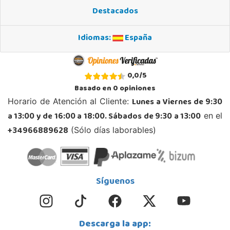
Destacados
966889639
Localizar Tienda
Idiomas:
España
POCAS UNIDADES
Juguetilandia Gines
0,0
/
5
Sevilla
Basado en
0
opiniones
Av. del Trabajo, 1 Local L1- C
Lunes a Viernes de 9:30
Horario de Atención al Cliente:
41960, Gines
a 13:00 y de 16:00 a 18:00. Sábados de 9:30 a 13:00
en el
955605259
Localizar Tienda
+34966889628
(Sólo días laborables)
POCAS UNIDADES
Juguetilandia Guadalajara
Síguenos
Guadalajara
Av. de Eduardo Guitián, 13, 19 Local 2.05-2.06, Centro Comercial Ferial Plaza
19002, Guadalajara
Descarga la app:
949227446