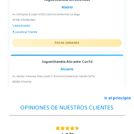
Juguetilandia Alcobendas
Madrid
Av. Olímpica, 9, Local A13/21, Centro Comercial La Vega
28108, Alcobendas
663410492
Localizar Tienda
POCAS UNIDADES
Juguetilandia Alicante Corfú
Alicante
Av. Doctor Jimenez Diaz, Local 2-B. Centro Comercial Isla de Corfú
03005, Alicante
965 984 706
Localizar Tienda
Ir al principio
OPINIONES DE NUESTROS CLIENTES
POCAS UNIDADES
Juguetilandia Barakaldo
Vizcaya