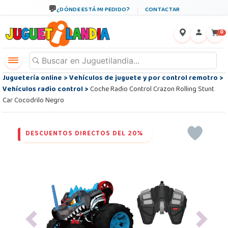
¿DÓNDE ESTÁ MI PEDIDO?
CONTACTAR
←
×
0
Juguetería online
>
Vehículos de juguete y por control remotro
>
Vehículos radio control
>
Coche Radio Control Crazon Rolling Stunt
Car Cocodrilo Negro
DESCUENTOS DIRECTOS DEL 20%
Previous
Next