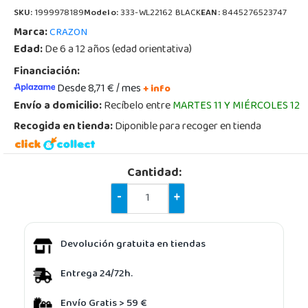
SKU:
1999978189
Modelo:
333-WL22162 BLACK
EAN:
8445276523747
Marca:
CRAZON
Edad:
De 6 a 12 años (edad orientativa)
Financiación:
Desde 8,71 € / mes
+ info
Envío a domicilio:
Recíbelo entre
MARTES 11 Y MIÉRCOLES 12
Recogida en tienda:
Diponible para recoger en tienda
Cantidad:
-
+
Devolución gratuita en tiendas
Entrega 24/72h.
Envío Gratis > 59 €