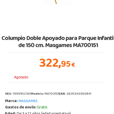
Columpio Doble Apoyado para Parque Infanti
de 150 cm. Masgames MA700151
322,
95
€
Agotado
SKU:
1999952061
Modelo:
MA700151
EAN:
0635346950841
Marca:
MASGAMES
Gastos de envío:
Gratis
Edad:
De 3 a 12 años (edad orientativa)