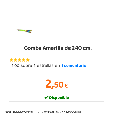
Comba Amarilla de 240 cm.
5.00
5
1
comentario
sobre
estrellas en
2,
50
€
Disponible
SKU:
1999977022
Modelo:
112
EAN:
8445276300898