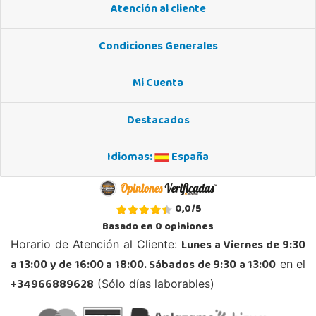
Atención al cliente
STOCK DISPONIBLE
Condiciones Generales
Juguetilandia Elche-Ctra.Crevillente
Alicante
Mi Cuenta
Crta. Crevillente Pol. Llano de San José, Calle Reus, Nº 4 local 1
03296, Elche
Destacados
677615003
Localizar Tienda
Idiomas:
España
POCAS UNIDADES
Juguetilandia Finestrat
0,0
/
5
Alicante
Basado en
0
opiniones
Rafael Alberti nº 4
Lunes a Viernes de 9:30
Horario de Atención al Cliente:
03509, Finestrat
a 13:00 y de 16:00 a 18:00. Sábados de 9:30 a 13:00
en el
966889639
Localizar Tienda
+34966889628
(Sólo días laborables)
STOCK DISPONIBLE