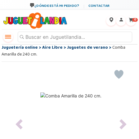
¿DÓNDE ESTÁ MI PEDIDO?
CONTACTAR
←
×
0
Juguetería online
>
Aire Libre
>
Juguetes de verano
>
Comba
Amarilla de 240 cm.
Previous
Next