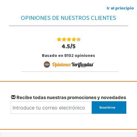
Localizar Tienda
Ir al principio
OPINIONES DE NUESTROS CLIENTES
POCAS UNIDADES
Juguetilandia Alcobendas
Madrid
4.5/5
Av. Olímpica, 9, Local A13/21, Centro Comercial La Vega
Basado en 8102 opiniones
28108, Alcobendas
663410492
Localizar Tienda
STOCK DISPONIBLE
Juguetilandia Armilla
Recibe todas nuestras promociones y novedades
Granada
Carretera Armilla 29, Urb. Porcegram, 2
18100, Armilla
958183860
Localizar Tienda