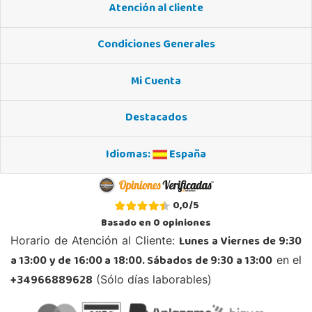
Atención al cliente
STOCK DISPONIBLE
Condiciones Generales
Juguetilandia Córdoba
Córdoba
Mi Cuenta
C/ INGENIERO JUAN DE LA CIERVA 1 Polígono Industrial La Torrecilla
14013, Córdoba
Destacados
957299329
Localizar Tienda
Idiomas:
España
POCAS UNIDADES
Juguetilandia Don Benito Vegas
0,0
/
5
Badajoz
Basado en
0
opiniones
AV/ Vegas Altas Nº 27-2
Lunes a Viernes de 9:30
Horario de Atención al Cliente:
06400, Don Benito
a 13:00 y de 16:00 a 18:00. Sábados de 9:30 a 13:00
en el
924 805 636
Localizar Tienda
+34966889628
(Sólo días laborables)
STOCK DISPONIBLE