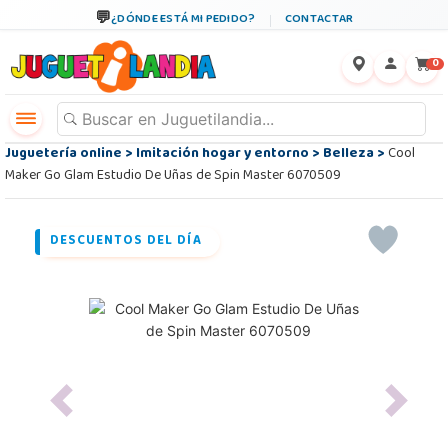
¿DÓNDE ESTÁ MI PEDIDO?
CONTACTAR
←
×
0
Juguetería online
>
Imitación hogar y entorno
>
Belleza
>
Cool
Maker Go Glam Estudio De Uñas de Spin Master 6070509
DESCUENTOS DEL DÍA
Previous
Next