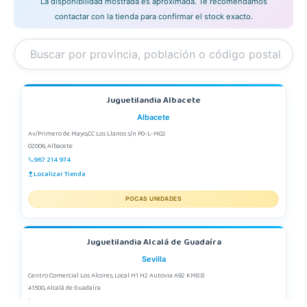
La disponibilidad mostrada es aproximada. Te recomendamos
contactar con la tienda para confirmar el stock exacto.
Juguetilandia Albacete
Albacete
Av/Primero de Mayo,CC Los Llanos s/n P0-L-M02
02006, Albacete
967 214 974
Localizar Tienda
POCAS UNIDADES
Juguetilandia Alcalá de Guadaíra
Sevilla
Centro Comercial Los Alcores, Local H1 H2 Autovia A92 KM8.8
41500, Alcalá de Guadaíra
955417571