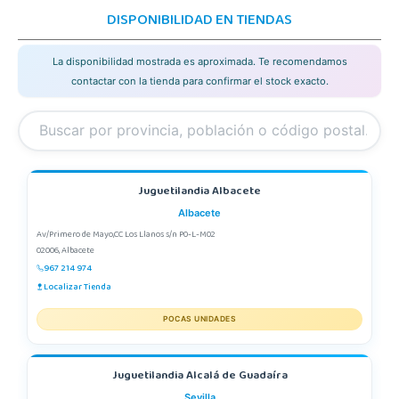
DISPONIBILIDAD EN TIENDAS
La disponibilidad mostrada es aproximada. Te recomendamos
contactar con la tienda para confirmar el stock exacto.
Juguetilandia Albacete
Albacete
Av/Primero de Mayo,CC Los Llanos s/n P0-L-M02
02006, Albacete
967 214 974
Localizar Tienda
POCAS UNIDADES
Juguetilandia Alcalá de Guadaíra
Sevilla