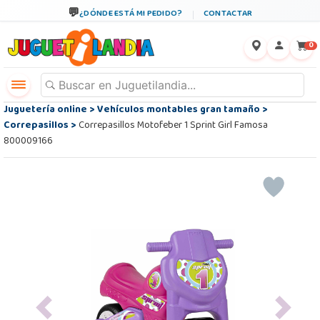
¿DÓNDE ESTÁ MI PEDIDO?
CONTACTAR
←
×
0
Juguetería online
>
Vehículos montables gran tamaño
>
Correpasillos
>
Correpasillos Motofeber 1 Sprint Girl Famosa
800009166
Previous
Next