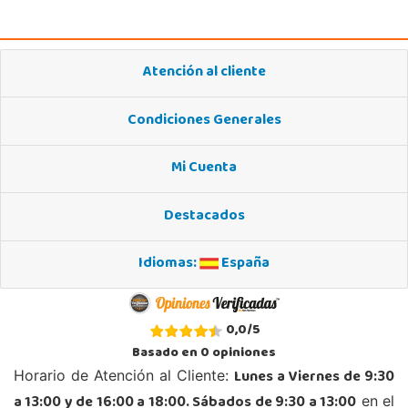
23740, Andújar
953 505 004
Localizar Tienda
Atención al cliente
STOCK DISPONIBLE
Condiciones Generales
Juguetilandia Armilla
Granada
Mi Cuenta
Carretera Armilla 29, Urb. Porcegram, 2
18100, Armilla
Destacados
958183860
Localizar Tienda
Idiomas:
España
STOCK DISPONIBLE
Juguetilandia Barakaldo
0,0
/
5
Vizcaya
Basado en
0
opiniones
Centro comercial Max Center Barrio, Kareaga K., s/n Planta 1 Local LC3
Lunes a Viernes de 9:30
Horario de Atención al Cliente:
48903, Barakaldo
a 13:00 y de 16:00 a 18:00. Sábados de 9:30 a 13:00
en el
946095553