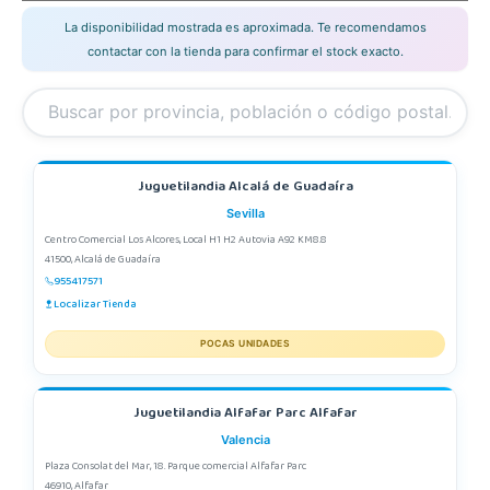
La disponibilidad mostrada es aproximada. Te recomendamos
contactar con la tienda para confirmar el stock exacto.
Juguetilandia Alcalá de Guadaíra
Sevilla
Centro Comercial Los Alcores, Local H1 H2 Autovia A92 KM8.8
41500, Alcalá de Guadaíra
955417571
Localizar Tienda
POCAS UNIDADES
Juguetilandia Alfafar Parc Alfafar
Valencia
Plaza Consolat del Mar, 18. Parque comercial Alfafar Parc
46910, Alfafar