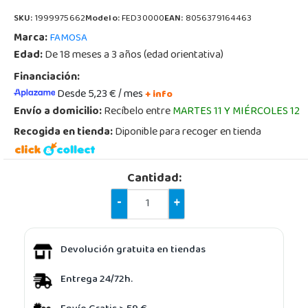
SKU:
1999975662
Modelo:
FED30000
EAN:
8056379164463
Marca:
FAMOSA
Edad:
De 18 meses a 3 años (edad orientativa)
Financiación:
Desde 5,23 € / mes
+ info
Envío a domicilio:
Recíbelo entre
MARTES 11 Y MIÉRCOLES 12
Recogida en tienda:
Diponible para recoger en tienda
Cantidad:
-
+
Devolución gratuita en tiendas
Entrega 24/72h.