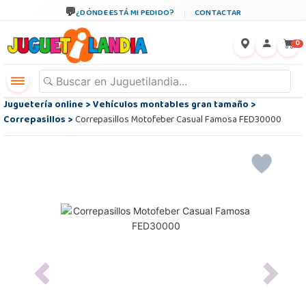
¿DÓNDE ESTÁ MI PEDIDO?
CONTACTAR
←
×
0
Juguetería online
>
Vehículos montables gran tamaño
>
Correpasillos
>
Correpasillos Motofeber Casual Famosa FED30000
Previous
Next