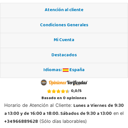
Localizar Tienda
Atención al cliente
STOCK DISPONIBLE
Condiciones Generales
Juguetilandia Armilla
Granada
Mi Cuenta
Carretera Armilla 29, Urb. Porcegram, 2
18100, Armilla
Destacados
958183860
Localizar Tienda
Idiomas:
España
STOCK DISPONIBLE
Juguetilandia Barakaldo
0,0
/
5
Vizcaya
Basado en
0
opiniones
Centro comercial Max Center Barrio, Kareaga K., s/n Planta 1 Local LC3
Lunes a Viernes de 9:30
Horario de Atención al Cliente:
48903, Barakaldo
a 13:00 y de 16:00 a 18:00. Sábados de 9:30 a 13:00
en el
946095553
Localizar Tienda
+34966889628
(Sólo días laborables)