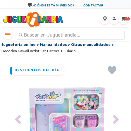
¿DÓNDE ESTÁ MI PEDIDO?
CONTACTAR
←
×
0
Juguetería online
>
Manualidades
>
Otras manualidades
>
Decoden Kawaii Artist Set Decora Tu Diario
DESCUENTOS DEL DÍA
Previous
Next