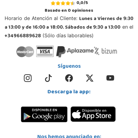
Juguetilandia Andújar
0,0
/
5
Jaén
Basado en
0
opiniones
Avda. Roma S/N
Lunes a Viernes de 9:30
Horario de Atención al Cliente:
23740, Andújar
a 13:00 y de 16:00 a 18:00. Sábados de 9:30 a 13:00
en el
953 505 004
Localizar Tienda
+34966889628
(Sólo días laborables)
STOCK DISPONIBLE
Juguetilandia Armilla
Síguenos
Granada
Carretera Armilla 29, Urb. Porcegram, 2
18100, Armilla
Descarga la app:
958183860
Localizar Tienda
STOCK DISPONIBLE
Juguetilandia Barakaldo
Nos hemos anunciado en:
Vizcaya