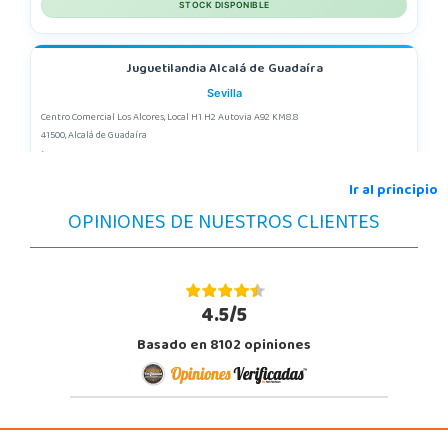
STOCK DISPONIBLE
Juguetilandia Alcalá de Guadaíra
Sevilla
Centro Comercial Los Alcores, Local H1 H2 Autovia A92 KM8.8
41500, Alcalá de Guadaíra
955417571
Localizar Tienda
Ir al principio
OPINIONES DE NUESTROS CLIENTES
STOCK DISPONIBLE
Juguetilandia Alcobendas
Madrid
4.5/5
Av. Olímpica, 9, Local A13/21, Centro Comercial La Vega
Basado en 8102 opiniones
28108, Alcobendas
663410492
Localizar Tienda
POCAS UNIDADES