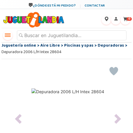
¿DÓNDE ESTÁ MI PEDIDO?
CONTACTAR
←
×
0
Juguetería online
>
Aire Libre
>
Piscinas y spas
>
Depuradoras
>
Depuradora 2006 L/H Intex 28604
Previous
Next