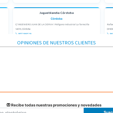
Juguetilandia Córdoba
Córdoba
C/ INGENIERO JUAN DE LA CIERVA 1 Polígono Industrial La Torrecilla
Rafae
14013, Córdoba
03509
957299329
96
Localizar Tienda
Lo
OPINIONES DE NUESTROS CLIENTES
POCAS UNIDADES
Juguetilandia Leganés
Madrid
e 4
Parque comercial Plaza Nueva, Avenida Puerta del Sol 2, mediana 2-A
CC As
28918, Leganés
27003
918312728
98
Localizar Tienda
Lo
STOCK DISPONIBLE
Recibe todas nuestras promociones y novedades