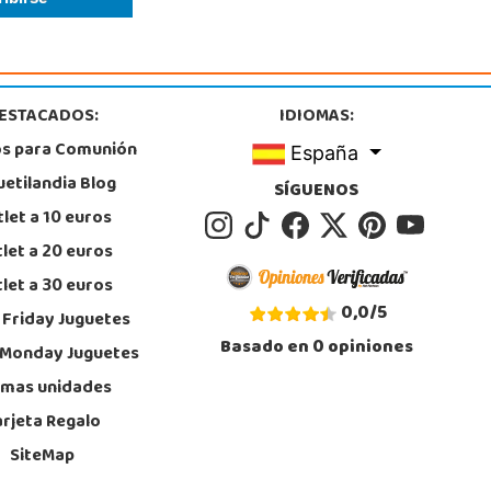
Juguetilandia San Juan
Alicante
tera Alicante-Valencia, Km. 88.8 - 14.1 Pol. H
, San Juan
5 655 958
ESTACADOS:
IDIOMAS:
calizar Tienda
os para Comunión
España
POCAS UNIDADES
uetilandia Blog
SÍGUENOS
let a 10 euros
Juguetilandia Valencia Gran Turia
let a 20 euros
Valencia
let a 30 euros
 de Europa s/n, C.C. Gran Túria, Local 2 022
, Xirivella
0,0
/
5
 Friday Juguetes
4 91 82 69
Basado en
0
opiniones
calizar Tienda
 Monday Juguetes
imas unidades
POCAS UNIDADES
arjeta Regalo
SiteMap