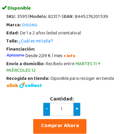
Disponible
SKU:
35951
Modelo:
82317-S
EAN:
8445276201539
Marca:
DISONIL
Edad:
De 1 a 2 años (edad orientativa)
Talla:
¿Cuál es mi talla?
Financiación:
Desde 2,09 € / mes
+ info
Envío a domicilio:
Recíbelo entre
MARTES 11 Y
MIÉRCOLES 12
Recogida en tienda:
Diponible para recoger en tienda
Cantidad:
-
+
Comprar Ahora