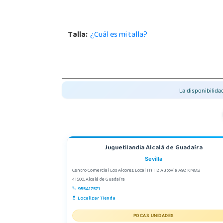
Talla:
¿Cuál es mi talla?
La disponibilid
Juguetilandia Alcalá de Guadaíra
Sevilla
Centro Comercial Los Alcores, Local H1 H2 Autovia A92 KM8.8
41500, Alcalá de Guadaíra
955417571
Localizar Tienda
POCAS UNIDADES