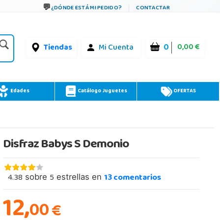
¿DÓNDE ESTÁ MI PEDIDO?
CONTACTAR
0
0,00 €
Tiendas
Mi Cuenta
Edades
Catálogo Juguetes
OFERTAS
Disfraz Babys S Demonio
4.38
5
13
comentarios
sobre
estrellas en
12,
00
€