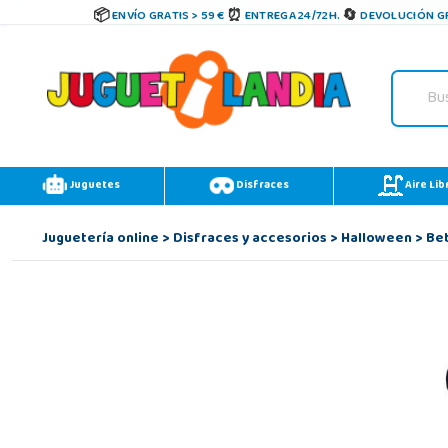
ENVÍO GRATIS > 59 €
ENTREGA 24/72H.
DEVOLUCIÓN GR
Juguetes
Disfraces
Aire Lib
Juguetería online
>
Disfraces y accesorios
>
Halloween
>
Be