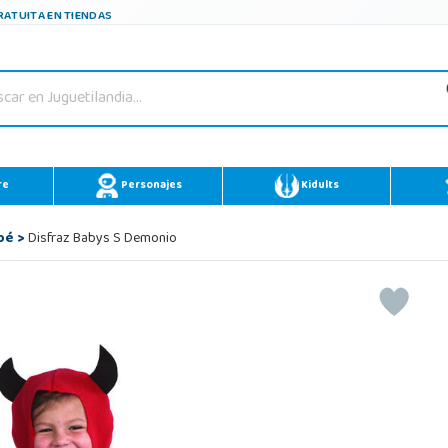
ATUITA EN TIENDAS
re
Personajes
Kidults
bé
>
Disfraz Babys S Demonio