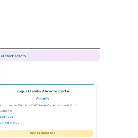
el stock exacto.
Juguetilandia Alicante Corfú
Alicante
octor Jimenez Diaz, Local 2-B. Centro Comercial Isla de Corfú
, Alicante
5 984 706
calizar Tienda
POCAS UNIDADES