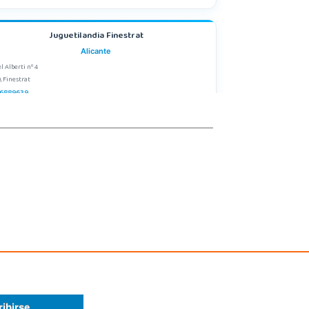
Juguetilandia Finestrat
Alicante
l Alberti nº 4
, Finestrat
6889639
calizar Tienda
POCAS UNIDADES
Juguetilandia Lugo
Lugo
 Termas, Av. Infanta Elena 213, Antiguo Muelle Eroski
, Lugo
2 257 294
calizar Tienda
POCAS UNIDADES