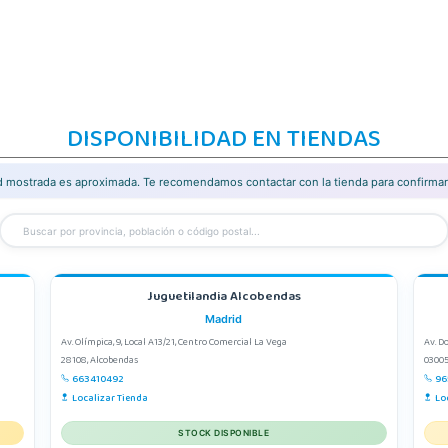
DISPONIBILIDAD EN TIENDAS
ad mostrada es aproximada. Te recomendamos contactar con la tienda para confirmar 
Juguetilandia Alcobendas
Madrid
Av. Olímpica, 9, Local A13/21, Centro Comercial La Vega
Av. D
28108, Alcobendas
03005
663410492
96
Localizar Tienda
Lo
STOCK DISPONIBLE