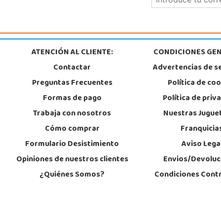
Juguetilandia Málaga
Málaga
Parque Málaga Nostrum, Sup. G-4, P.E. 14
29004, Málaga
952 176 994
ATENCIÓN AL CLIENTE:
CONDICIONES GEN
Localizar Tienda
Contactar
Advertencias de s
STOCK DISPONIBLE
Preguntas Frecuentes
Política de co
Formas de pago
Política de priv
Juguetilandia San Vicente del Raspeig
Trabaja con nosotros
Nuestras Jugue
Alicante
Cómo comprar
Franquicia
C/Huerta nº 11
03690, San Vicente
Formulario Desistimiento
Aviso Lega
965 667 337
Localizar Tienda
Opiniones de nuestros clientes
Envios/Devoluc
¿Quiénes Somos?
Condiciones Cont
STOCK DISPONIBLE
Juguetilandia Vinaroz
Castellón