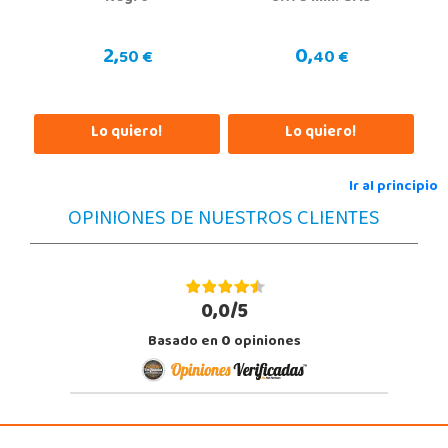
Calle dels dauradors, Parc 3.1 Local 1 P.I Vinaroz
12500, Vinaroz
2,
0,
50 €
40 €
964407024
Localizar Tienda
POCAS UNIDADES
Lo quiero!
Lo quiero!
Ir al principio
OPINIONES DE NUESTROS CLIENTES
0,0/5
Basado en
0
opiniones