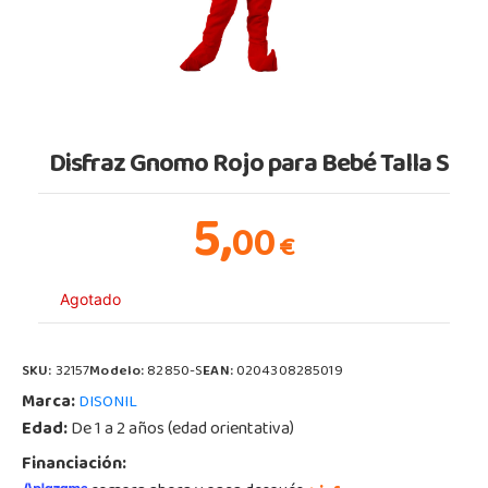
Disfraz Gnomo Rojo para Bebé Talla S
5,
00
€
Agotado
SKU:
32157
Modelo:
82850-S
EAN:
0204308285019
Marca:
DISONIL
Edad:
De 1 a 2 años (edad orientativa)
Financiación: