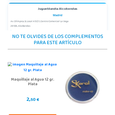
Juguetilandia Alcobendas
Madrid
Av. Olímpica, 9, Local A13/21, Centro Comercial La Vega
28108, Alcobendas
663410492
NO TE OLVIDES DE LOS COMPLEMENTOS
Localizar Tienda
PARA ESTE ARTÍCULO
POCAS UNIDADES
Juguetilandia Cocentaina
Alicante
Avd. Alicante,27 (Carretera N-340)
Maquillaje al Agua 12 gr.
03820, Cocentaina
Plata
965 59 27 53
Localizar Tienda
2,
50 €
POCAS UNIDADES