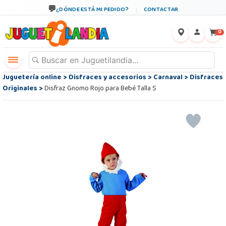
¿DÓNDE ESTÁ MI PEDIDO?
CONTACTAR
←
×
0
Juguetería online
>
Disfraces y accesorios
>
Carnaval
>
Disfraces
Originales
>
Disfraz Gnomo Rojo para Bebé Talla S