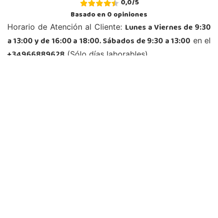
0,0
/
5
Basado en
0
opiniones
Lunes a Viernes de 9:30
Horario de Atención al Cliente:
a 13:00 y de 16:00 a 18:00. Sábados de 9:30 a 13:00
en el
+34966889628
(Sólo días laborables)
Síguenos
Descarga la app:
Nos hemos anunciado en: