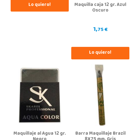
Juguetilandia Petrer
Lo quiero!
Maquilla caja 12 gr. Azul
Alicante
Oscuro
Avenida Alfonso X el Sabio nº 2-A
03610, Petrer
1,
966 952 733
75 €
Localizar Tienda
STOCK DISPONIBLE
Lo quiero!
Juguetilandia Valencia Gran Turia
Valencia
Plaza de Europa s/n, C.C. Gran Túria, Local 2 022
46950, Xirivella
694 91 82 69
Localizar Tienda
STOCK DISPONIBLE
Juguetilandia Vinaroz
Maquillaje al Agua 12 gr.
Barra Maquillaje Brazil
Negro
8X75 mm. Gris
Castellón