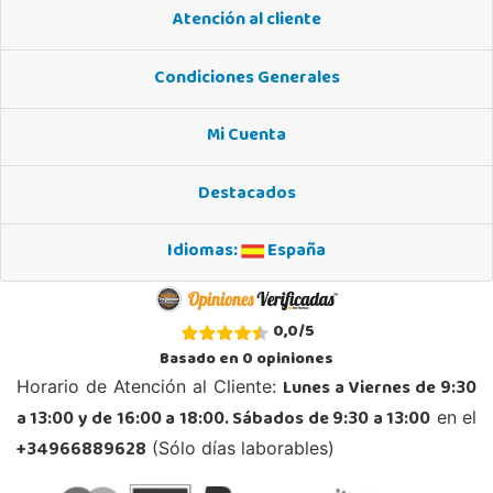
Atención al cliente
POCAS UNIDADES
Condiciones Generales
Juguetilandia Elche-Ctra.Crevillente
Mi Cuenta
Alicante
Crta. Crevillente Pol. Llano de San José, Calle Reus, Nº 4 local 1
03296, Elche
Destacados
677615003
Localizar Tienda
Idiomas:
España
POCAS UNIDADES
0,0
/
5
Juguetilandia Gines
Basado en
0
opiniones
Sevilla
Lunes a Viernes de 9:30
Horario de Atención al Cliente:
Av. del Trabajo, 1 Local L1- C
41960, Gines
a 13:00 y de 16:00 a 18:00. Sábados de 9:30 a 13:00
en el
955605259
+34966889628
(Sólo días laborables)
Localizar Tienda
POCAS UNIDADES