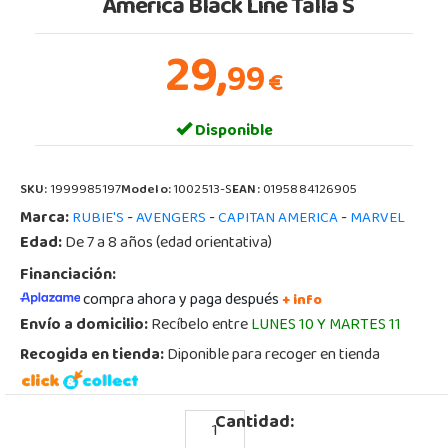
América Black Line Talla S
29,
99
€
Disponible
SKU:
1999985197
Modelo:
1002513-S
EAN:
0195884126905
Marca:
-
-
-
RUBIE'S
AVENGERS
CAPITAN AMERICA
MARVEL
Edad:
De 7 a 8 años (edad orientativa)
Financiación:
compra ahora y paga después
+ info
Envío a domicilio:
Recíbelo entre
LUNES 10 Y MARTES 11
Recogida en tienda:
Diponible para recoger en tienda
Cantidad: