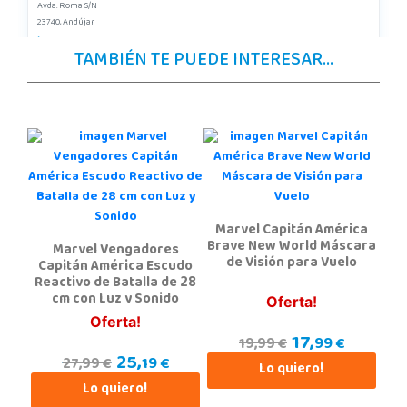
Avda. Roma S/N
23740, Andújar
953 505 004
TAMBIÉN TE PUEDE INTERESAR...
Localizar Tienda
POCAS UNIDADES
Juguetilandia Armilla
Granada
Carretera Armilla 29, Urb. Porcegram, 2
18100, Armilla
Marvel Capitán América
958183860
Brave New World Máscara
Marvel Vengadores
Localizar Tienda
de Visión para Vuelo
Capitán América Escudo
Reactivo de Batalla de 28
POCAS UNIDADES
cm con Luz y Sonido
Oferta!
Oferta!
17,
Juguetilandia Ciudad Real
99 €
19,99 €
25,
19 €
27,99 €
Ciudad Real
Lo quiero!
Parque Comercial Puerta del Ave local 5 (Avenida de la ciencia nº9)
Lo quiero!
13005, Ciudad Real