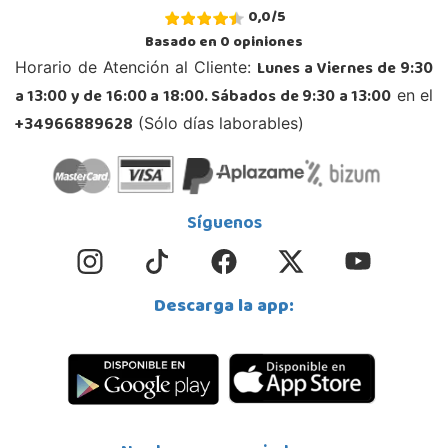
Juguetilandia Armilla
0,0
/
5
Granada
Basado en
0
opiniones
Carretera Armilla 29, Urb. Porcegram, 2
Lunes a Viernes de 9:30
Horario de Atención al Cliente:
18100, Armilla
a 13:00 y de 16:00 a 18:00. Sábados de 9:30 a 13:00
en el
958183860
Localizar Tienda
+34966889628
(Sólo días laborables)
STOCK DISPONIBLE
Juguetilandia Barakaldo
Síguenos
Vizcaya
Centro comercial Max Center Barrio, Kareaga K., s/n Planta 1 Local LC3
48903, Barakaldo
Descarga la app:
946095553
Localizar Tienda
POCAS UNIDADES
Juguetilandia Ciudad Real
Ciudad Real