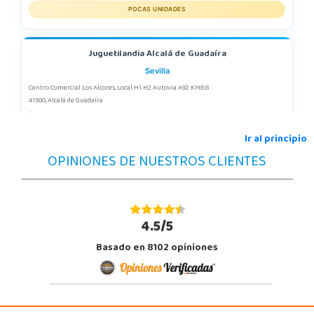
POCAS UNIDADES
Juguetilandia Alcalá de Guadaíra
Sevilla
Centro Comercial Los Alcores, Local H1 H2 Autovia A92 KM8.8
41500, Alcalá de Guadaíra
955417571
Localizar Tienda
Ir al principio
OPINIONES DE NUESTROS CLIENTES
STOCK DISPONIBLE
Juguetilandia Alcobendas
Madrid
4.5/5
Av. Olímpica, 9, Local A13/21, Centro Comercial La Vega
Basado en 8102 opiniones
28108, Alcobendas
663410492
Localizar Tienda
STOCK DISPONIBLE