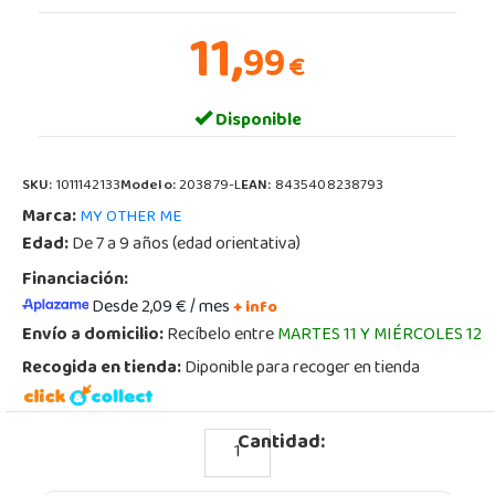
11,
99
€
Disponible
SKU:
1011142133
Modelo:
203879-L
EAN:
8435408238793
Marca:
MY OTHER ME
Edad:
De 7 a 9 años (edad orientativa)
Financiación:
Desde 2,09 € / mes
+ info
Envío a domicilio:
Recíbelo entre
MARTES 11 Y MIÉRCOLES 12
Recogida en tienda:
Diponible para recoger en tienda
Cantidad: