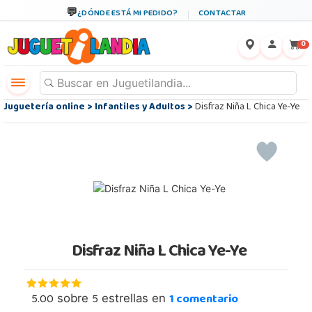
¿DÓNDE ESTÁ MI PEDIDO?
CONTACTAR
←
×
0
Juguetería online
>
Infantiles y Adultos
>
Disfraz Niña L Chica Ye-Ye
Disfraz Niña L Chica Ye-Ye
5.00
5
1
comentario
sobre
estrellas en