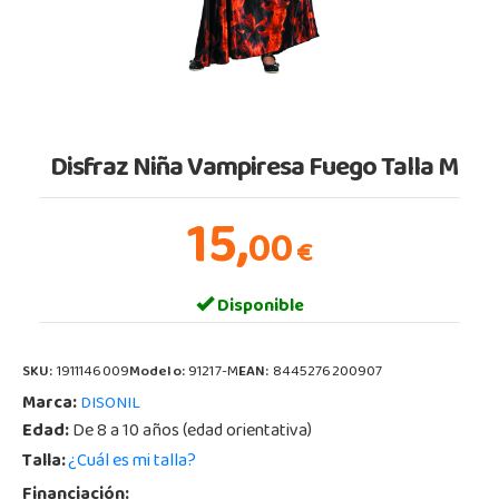
Disfraz Niña Vampiresa Fuego Talla M
15,
00
€
Disponible
SKU:
1911146009
Modelo:
91217-M
EAN:
8445276200907
Marca:
DISONIL
Edad:
De 8 a 10 años (edad orientativa)
Talla:
¿Cuál es mi talla?
Financiación: