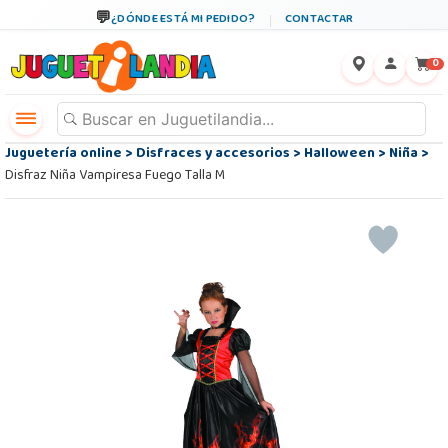
¿DÓNDE ESTÁ MI PEDIDO?
CONTACTAR
←
×
0
Juguetería online
>
Disfraces y accesorios
>
Halloween
>
Niña
>
Disfraz Niña Vampiresa Fuego Talla M