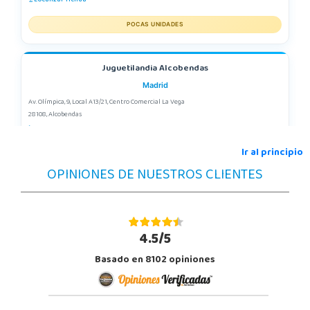
POCAS UNIDADES
Juguetilandia Alcobendas
Madrid
Av. Olímpica, 9, Local A13/21, Centro Comercial La Vega
28108, Alcobendas
663410492
Localizar Tienda
Ir al principio
OPINIONES DE NUESTROS CLIENTES
POCAS UNIDADES
Juguetilandia Alfafar Parc Alfafar
Valencia
4.5/5
Plaza Consolat del Mar, 18. Parque comercial Alfafar Parc
Basado en 8102 opiniones
46910, Alfafar
963948859
Localizar Tienda