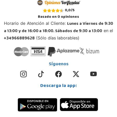
Juguetilandia Cocentaina
0,0
/
5
Alicante
Basado en
0
opiniones
Avd. Alicante,27 (Carretera N-340)
Lunes a Viernes de 9:30
Horario de Atención al Cliente:
03820, Cocentaina
a 13:00 y de 16:00 a 18:00. Sábados de 9:30 a 13:00
en el
965 59 27 53
Localizar Tienda
+34966889628
(Sólo días laborables)
POCAS UNIDADES
Juguetilandia Córdoba
Síguenos
Córdoba
C/ INGENIERO JUAN DE LA CIERVA 1 Polígono Industrial La Torrecilla
14013, Córdoba
Descarga la app:
957299329
Localizar Tienda
POCAS UNIDADES
Juguetilandia Don Benito Vegas