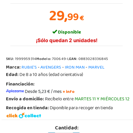
29,
99
€
Disponible
¡Sólo quedan 2 unidades!
SKU:
1999959314
Modelo:
700649-L
EAN:
0883028336845
Marca:
-
-
-
RUBIE'S
AVENGERS
IRON MAN
MARVEL
Edad:
De 8 a 10 años (edad orientativa)
Financiación:
Desde 5,23 € / mes
+ info
Envío a domicilio:
Recíbelo entre
MARTES 11 Y MIÉRCOLES 12
Recogida en tienda:
Diponible para recoger en tienda
Cantidad: