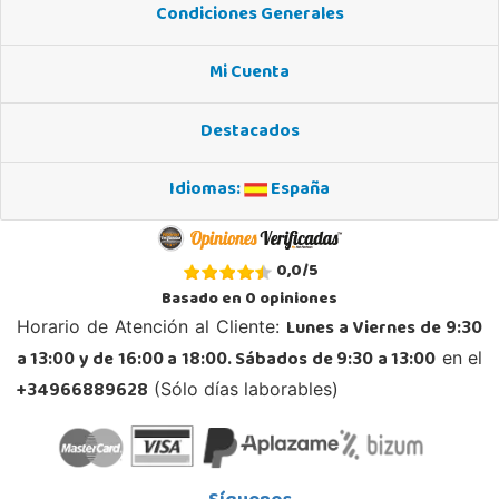
Condiciones Generales
Juguetilandia Huelva
Huelva
Mi Cuenta
Avenida Molino de la Vega, C.C. Puerta del Odiel, Pol. Pesquero Norte, Nave 4
21002, Huelva
Destacados
959 541 845
Localizar Tienda
Idiomas:
España
POCAS UNIDADES
Juguetilandia Jerez de la Frontera
0,0
/
5
Cádiz
Basado en
0
opiniones
Avenida de Europa, 13
Lunes a Viernes de 9:30
Horario de Atención al Cliente:
11405, Jerez de la Frontera
a 13:00 y de 16:00 a 18:00. Sábados de 9:30 a 13:00
en el
956 317 910
Localizar Tienda
+34966889628
(Sólo días laborables)
POCAS UNIDADES
Juguetilandia Lugo