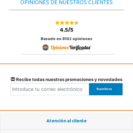
OPINIONES DE NUESTROS CLIENTES
Juguetilandia Armilla
Granada
4.5/5
Carretera Armilla 29, Urb. Porcegram, 2
Basado en 8102 opiniones
18100, Armilla
958183860
Localizar Tienda
STOCK DISPONIBLE
Juguetilandia Córdoba
Recibe todas nuestras promociones y novedades
Córdoba
C/ INGENIERO JUAN DE LA CIERVA 1 Polígono Industrial La Torrecilla
14013, Córdoba
957299329
Localizar Tienda
Atención al cliente
STOCK DISPONIBLE