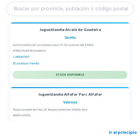
Juguetilandia Alcalá de Guadaíra
Sevilla
Centro Comercial Los Alcores, Local H1 H2 Autovia A92 KM8.8
41500, Alcalá de Guadaíra
955417571
Localizar Tienda
STOCK DISPONIBLE
Juguetilandia Alfafar Parc Alfafar
Valencia
Plaza Consolat del Mar, 18. Parque comercial Alfafar Parc
46910, Alfafar
963948859
Localizar Tienda
Ir al principio
STOCK DISPONIBLE