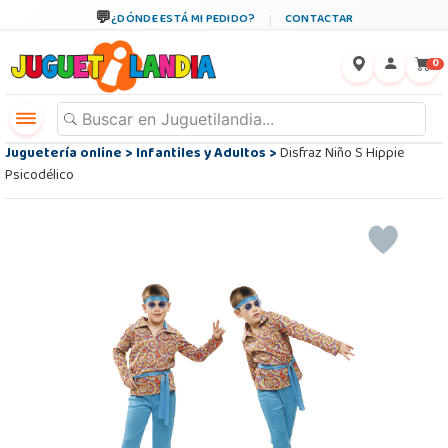
¿DÓNDE ESTÁ MI PEDIDO?
CONTACTAR
←
×
0
Juguetería online
>
Infantiles y Adultos
>
Disfraz Niño S Hippie
Psicodélico