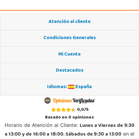
Juguetilandia Barakaldo
Vizcaya
Atención al cliente
Centro comercial Max Center Barrio, Kareaga K., s/n Planta 1 Local LC3
48903, Barakaldo
Condiciones Generales
946095553
Localizar Tienda
Mi Cuenta
POCAS UNIDADES
Destacados
Juguetilandia Cocentaina
Alicante
Idiomas:
España
Avd. Alicante,27 (Carretera N-340)
03820, Cocentaina
965 59 27 53
0,0
/
5
Localizar Tienda
Basado en
0
opiniones
POCAS UNIDADES
Lunes a Viernes de 9:30
Horario de Atención al Cliente:
a 13:00 y de 16:00 a 18:00. Sábados de 9:30 a 13:00
en el