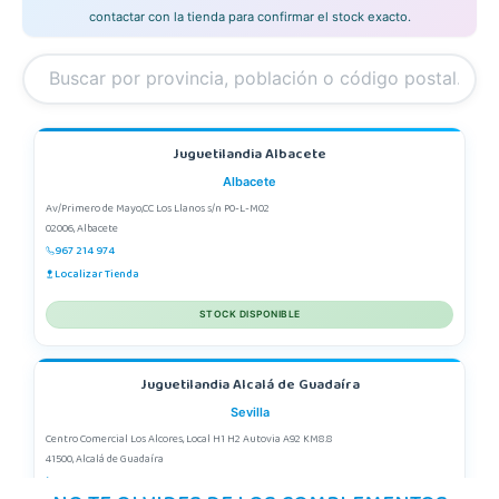
contactar con la tienda para confirmar el stock exacto.
Juguetilandia Albacete
Albacete
Av/Primero de Mayo,CC Los Llanos s/n P0-L-M02
02006, Albacete
967 214 974
Localizar Tienda
STOCK DISPONIBLE
Juguetilandia Alcalá de Guadaíra
Sevilla
Centro Comercial Los Alcores, Local H1 H2 Autovia A92 KM8.8
41500, Alcalá de Guadaíra
955417571