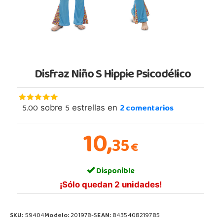
Disfraz Niño S Hippie Psicodélico
5.00
5
2
comentarios
sobre
estrellas en
10,
35
€
Disponible
¡Sólo quedan 2 unidades!
SKU:
59404
Modelo:
201978-S
EAN:
8435408219785