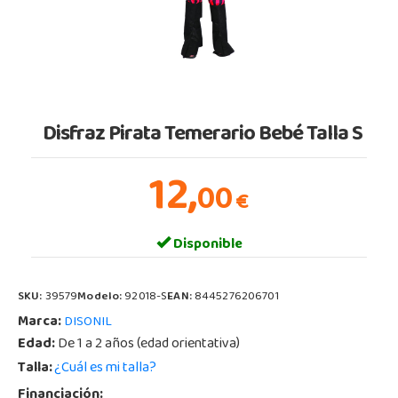
Disfraz Pirata Temerario Bebé Talla S
12,
00
€
Disponible
SKU:
39579
Modelo:
92018-S
EAN:
8445276206701
Marca:
DISONIL
Edad:
De 1 a 2 años (edad orientativa)
Talla:
¿Cuál es mi talla?
Financiación: