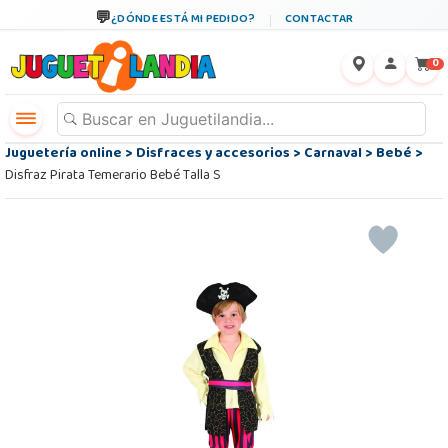
¿DÓNDE ESTÁ MI PEDIDO?
CONTACTAR
←
×
0
Juguetería online
>
Disfraces y accesorios
>
Carnaval
>
Bebé
>
Disfraz Pirata Temerario Bebé Talla S