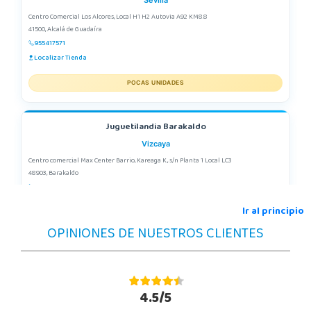
Centro Comercial Los Alcores, Local H1 H2 Autovia A92 KM8.8
41500, Alcalá de Guadaíra
955417571
Localizar Tienda
POCAS UNIDADES
Juguetilandia Barakaldo
Vizcaya
Centro comercial Max Center Barrio, Kareaga K., s/n Planta 1 Local LC3
48903, Barakaldo
946095553
Localizar Tienda
Ir al principio
OPINIONES DE NUESTROS CLIENTES
POCAS UNIDADES
Juguetilandia Ciudad Real
Ciudad Real
4.5/5
Parque Comercial Puerta del Ave local 5 (Avenida de la ciencia nº9)