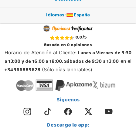
Localizar Tienda
Idiomas:
España
STOCK DISPONIBLE
Juguetilandia Leganés
0,0
/
5
Madrid
Basado en
0
opiniones
Parque comercial Plaza Nueva, Avenida Puerta del Sol 2, mediana 2-A
Lunes a Viernes de 9:30
Horario de Atención al Cliente:
28918, Leganés
a 13:00 y de 16:00 a 18:00. Sábados de 9:30 a 13:00
en el
918312728
Localizar Tienda
+34966889628
(Sólo días laborables)
POCAS UNIDADES
Juguetilandia Lugo
Síguenos
Lugo
CC As Termas, Av. Infanta Elena 213, Antiguo Muelle Eroski
27003, Lugo
Descarga la app:
982 257 294
Localizar Tienda