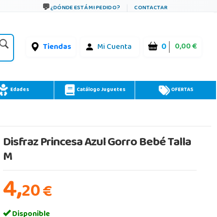
¿DÓNDE ESTÁ MI PEDIDO?
CONTACTAR
0
0,00 €
Tiendas
Mi Cuenta
Edades
Catálogo Juguetes
OFERTAS
Disfraz Princesa Azul Gorro Bebé Talla
M
4,
20
€
Disponible