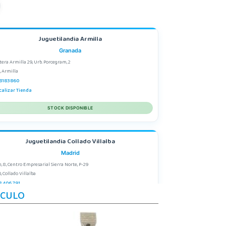
Juguetilandia Armilla
Granada
tera Armilla 29, Urb. Porcegram, 2
, Armilla
8183860
calizar Tienda
STOCK DISPONIBLE
Juguetilandia Collado Villalba
Madrid
e, 8, Centro Empresarial Sierra Norte, P-29
, Collado Villalba
8 406 791
ÍCULO
calizar Tienda
POCAS UNIDADES