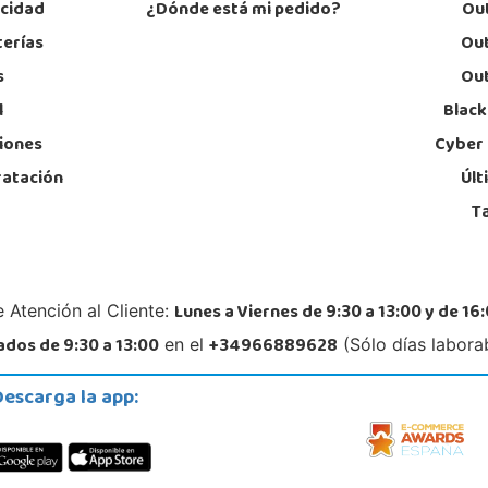
acidad
¿Dónde está mi pedido?
Out
Calle dels dauradors, Parc 3.1 Local 1 P.I Vinaroz
CC. L
MANZ
12500, Vinaroz
terías
Out
50011
964407024
97
s
Out
Localizar Tienda
Lo
l
Black
POCAS UNIDADES
iones
Cyber
ratación
Últ
T
Lunes a Viernes de 9:30 a 13:00 y de 16:
 Atención al Cliente:
dos de 9:30 a 13:00
+34966889628
en el
(Sólo días labora
Descarga la app: