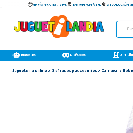
ENVÍO GRATIS > 59 €
ENTREGA 24/72H.
DEVOLUCIÓN GR
Juguetes
Disfraces
Aire Lib
Juguetería online
>
Disfraces y accesorios
>
Carnaval
>
Beb