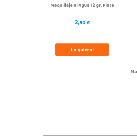
Maquillaje al Agua 12 gr. Plata
Juguetilandia Don Benito Vegas
Badajoz
2,
50 €
AV/ Vegas Altas Nº 27-2
06400, Don Benito
924 805 636
Localizar Tienda
Lo quiero!
STOCK DISPONIBLE
Maq
Juguetilandia Jerez de la Frontera
Cádiz
Avenida de Europa, 13
11405, Jerez de la Frontera
956 317 910
Localizar Tienda
STOCK DISPONIBLE
Juguetilandia Murcia