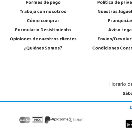
Formas de pago
Política de priv
Plaza de Europa s/n, C.C. Gran Túria, Local 2 022
46950, Xirivella
Trabaja con nosotros
Nuestras Jugue
694 91 82 69
Cómo comprar
Franquicia
Localizar Tienda
Formulario Desistimiento
Aviso Lega
POCAS UNIDADES
Opiniones de nuestros clientes
Envios/Devoluc
¿Quiénes Somos?
Condiciones Cont
Horario de
Sába