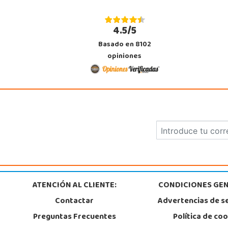
Murcia
C/ Victor Garrigos, nº 15, Parque Comercial Thader
4.5/5
30110, Churra
968 385 962
Basado en 8102
Localizar Tienda
opiniones
STOCK DISPONIBLE
Juguetilandia Roquetas de Mar
Almería
C/ Santiago de Compostela, 14 - Carretera Alicum (Las Salinas)
04740, Roquetas de Mar
950 328 560
Localizar Tienda
STOCK DISPONIBLE
ATENCIÓN AL CLIENTE:
CONDICIONES GEN
Contactar
Advertencias de s
Juguetilandia Valencia Gran Turia
Preguntas Frecuentes
Política de co
Valencia