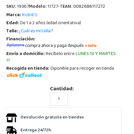
SKU:
19367
Modelo:
11727-T
EAN:
0082686117272
Marca:
RUBIE'S
Edad:
De 1 a 2 años (edad orientativa)
Talla:
¿Cuál es mi talla?
Financiación:
compra ahora y paga después
+ info
Envío a domicilio:
Recíbelo entre
LUNES 10 Y MARTES
11
Recogida en tienda:
Diponible para recoger en tienda
Cantidad:
Devolución gratuita en tiendas
Entrega 24/72h.