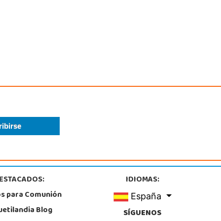
Granada
is Buñuel, s/n, Parque Comercial Kinepolis
, Pulianas
8 153 613
calizar Tienda
POCAS UNIDADES
Juguetilandia Torrevieja
Alicante
de las Cortes Valencianas S/N. Pol. Casa Grande III Manzana A-2(PLUS)
, Torrevieja
1230320
calizar Tienda
STOCK DISPONIBLE
ESTACADOS:
IDIOMAS:
os para Comunión
España
Juguetilandia Zaragoza CC La Torre
uetilandia Blog
SÍGUENOS
Zaragoza