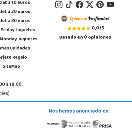
let a 10 euros
A TORRE OUTLET Autovía de Logroño n°99283 (km 6,5 PIKOLIN SA)
ANA M3 CALLE 4 LOCAL B3
let a 20 euros
, Zaragoza
6 445 835
let a 30 euros
calizar Tienda
0,0
/
5
 Friday Juguetes
POCAS UNIDADES
Basado en
0
opiniones
 Monday Juguetes
imas unidades
arjeta Regalo
SiteMap
00 a 18:00.
bles)
Nos hemos anunciado en: