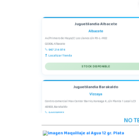
Juguetilandia Albacete
Albacete
Av/Primero de Mayo,CC Los Llanos s/n P0-L-M02
02006, Albacete
967 214 974
Localizar Tienda
STOCK DISPONIBLE
Juguetilandia Barakaldo
Vizcaya
Centro comercial Max Center Barrio, Kareaga K., s/n Planta 1 Local LC3
48903, Barakaldo
946095553
NO T
Localizar Tienda
POCAS UNIDADES