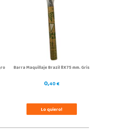
Juguetilandia Huelva
Huelva
da Molino de la Vega, C.C. Puerta del Odiel, Pol. Pesquero Norte, Nave 4
, Huelva
9 541 845
calizar Tienda
STOCK DISPONIBLE
gro
Barra Maquillaje Brazil 8X75 mm. Gris
Juguetilandia Mérida
Badajoz
0,
Saramago de Sousa, 25
40 €
, Mérida
4 371 284
calizar Tienda
Lo quiero!
POCAS UNIDADES
Juguetilandia Pulianas