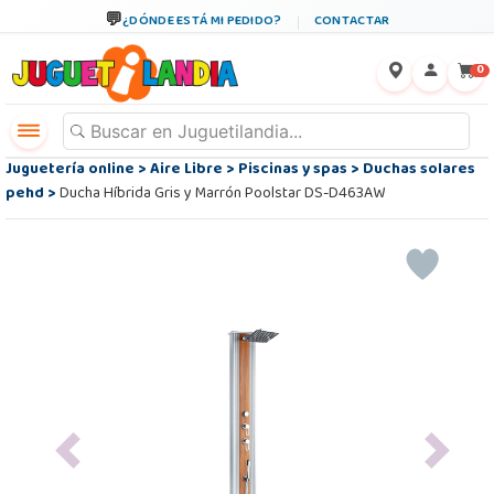
¿DÓNDE ESTÁ MI PEDIDO?
CONTACTAR
←
×
0
Juguetería online
>
Aire Libre
>
Piscinas y spas
>
Duchas solares
pehd
>
Ducha Híbrida Gris y Marrón Poolstar DS-D463AW
Previous
Next