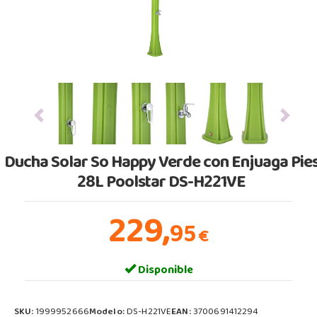
Previous
Next
Ducha Solar So Happy Verde con Enjuaga Pie
28L Poolstar DS-H221VE
229,
95
€
Disponible
SKU:
1999952666
Modelo:
DS-H221VE
EAN:
3700691412294