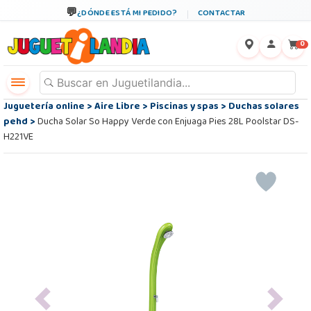
¿DÓNDE ESTÁ MI PEDIDO?
CONTACTAR
←
×
0
Juguetería online
>
Aire Libre
>
Piscinas y spas
>
Duchas solares
pehd
>
Ducha Solar So Happy Verde con Enjuaga Pies 28L Poolstar DS-
H221VE
Previous
Next