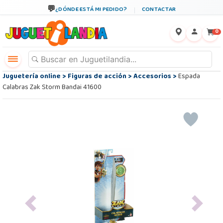
¿DÓNDE ESTÁ MI PEDIDO?
CONTACTAR
←
×
0
Juguetería online
>
Figuras de acción
>
Accesorios
>
Espada
Calabras Zak Storm Bandai 41600
Previous
Next