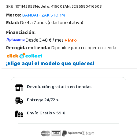
SKU:
1011142958
Modelo:
41600
EAN:
3296580416608
Marca:
-
BANDAI
ZAK STORM
Edad:
De 4 a 7 años (edad orientativa)
Financiación:
Desde 3,48 € / mes
+ info
Recogida en tienda:
Diponible para recoger en tienda
¡Elige aquí el modelo que quieres!
Devolución gratuita en tiendas
Entrega 24/72h.
Envío Gratis > 59 €