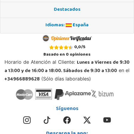
11405, Jerez de la Frontera
Destacados
956 317 910
Localizar Tienda
Idiomas:
España
POCAS UNIDADES
Juguetilandia Leganés
0,0
/
5
Madrid
Basado en
0
opiniones
Parque comercial Plaza Nueva, Avenida Puerta del Sol 2, mediana 2-A
Lunes a Viernes de 9:30
Horario de Atención al Cliente:
28918, Leganés
a 13:00 y de 16:00 a 18:00. Sábados de 9:30 a 13:00
en el
918312728
Localizar Tienda
+34966889628
(Sólo días laborables)
POCAS UNIDADES
Juguetilandia Murcia
Síguenos
Murcia
C/ Victor Garrigos, nº 15, Parque Comercial Thader
30110, Churra
968 385 962