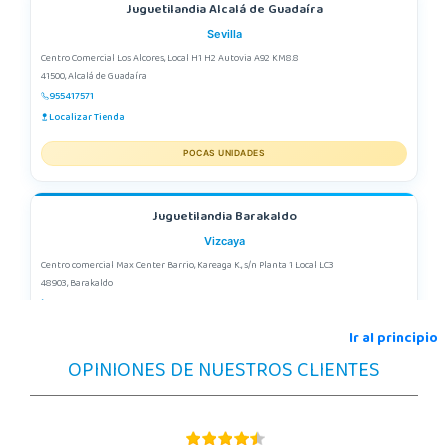
Juguetilandia Alcalá de Guadaíra
Sevilla
Centro Comercial Los Alcores, Local H1 H2 Autovia A92 KM8.8
41500, Alcalá de Guadaíra
955417571
Localizar Tienda
POCAS UNIDADES
Juguetilandia Barakaldo
Vizcaya
Centro comercial Max Center Barrio, Kareaga K., s/n Planta 1 Local LC3
48903, Barakaldo
946095553
Localizar Tienda
Ir al principio
OPINIONES DE NUESTROS CLIENTES
POCAS UNIDADES
Juguetilandia Córdoba
Córdoba