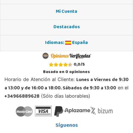
958183860
Localizar Tienda
Mi Cuenta
POCAS UNIDADES
Destacados
Juguetilandia Barakaldo
Idiomas:
España
Vizcaya
Centro comercial Max Center Barrio, Kareaga K., s/n Planta 1 Local LC3
48903, Barakaldo
0,0
/
5
946095553
Basado en
0
opiniones
Localizar Tienda
Lunes a Viernes de 9:30
Horario de Atención al Cliente:
POCAS UNIDADES
a 13:00 y de 16:00 a 18:00. Sábados de 9:30 a 13:00
en el
+34966889628
(Sólo días laborables)
Juguetilandia Ciudad Real
Ciudad Real
Parque Comercial Puerta del Ave local 5 (Avenida de la ciencia nº9)
13005, Ciudad Real
Síguenos
926 230 093
Localizar Tienda