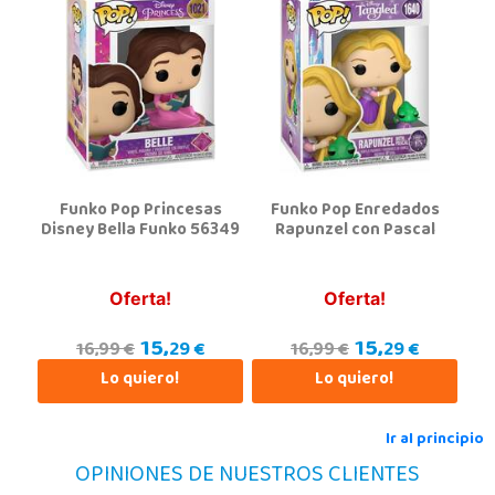
Madrid
Av. Olímpica, 9, Local A13/21, Centro Comercial La Vega
28108, Alcobendas
663410492
Localizar Tienda
POCAS UNIDADES
Funko Pop Princesas
Funko Pop Enredados
Juguetilandia Alfafar Parc Alfafar
Disney Bella Funko 56349
Rapunzel con Pascal
Valencia
Plaza Consolat del Mar, 18. Parque comercial Alfafar Parc
46910, Alfafar
Oferta!
Oferta!
963948859
15,
15,
Localizar Tienda
29 €
29 €
16,99 €
16,99 €
Lo quiero!
Lo quiero!
POCAS UNIDADES
Ir al principio
Juguetilandia Alicante Corfú
OPINIONES DE NUESTROS CLIENTES
Alicante