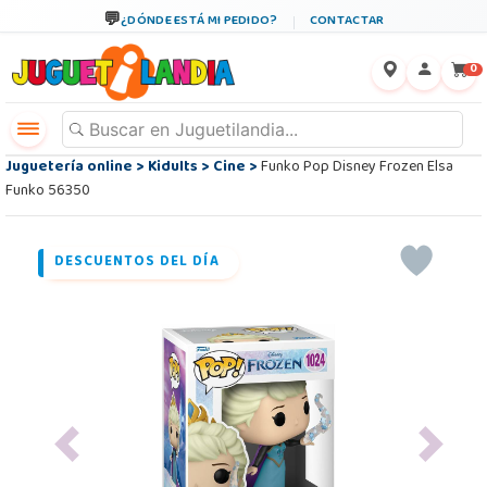
¿DÓNDE ESTÁ MI PEDIDO?
CONTACTAR
←
×
0
Juguetería online
>
Kidults
>
Cine
>
Funko Pop Disney Frozen Elsa
Funko 56350
DESCUENTOS DEL DÍA
Previous
Next