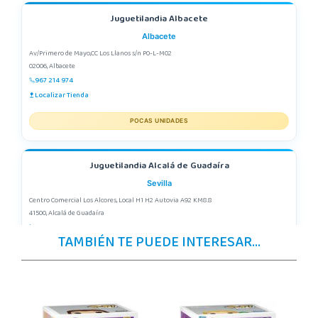
Juguetilandia Albacete
Albacete
Av/Primero de Mayo,CC Los Llanos s/n P0-L-M02
02006, Albacete
967 214 974
Localizar Tienda
POCAS UNIDADES
Juguetilandia Alcalá de Guadaíra
Sevilla
Centro Comercial Los Alcores, Local H1 H2 Autovia A92 KM8.8
41500, Alcalá de Guadaíra
955417571
TAMBIÉN TE PUEDE INTERESAR...
Localizar Tienda
POCAS UNIDADES
Juguetilandia Alcobendas