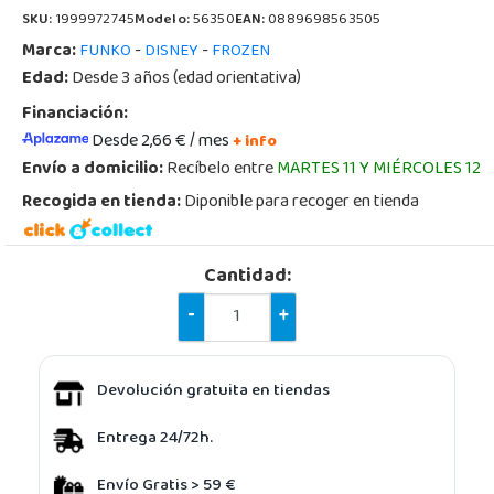
SKU:
1999972745
Modelo:
56350
EAN:
0889698563505
Marca:
-
-
FUNKO
DISNEY
FROZEN
Edad:
Desde 3 años (edad orientativa)
Financiación:
Desde 2,66 € / mes
+ info
Envío a domicilio:
Recíbelo entre
MARTES 11 Y MIÉRCOLES 12
Recogida en tienda:
Diponible para recoger en tienda
Cantidad:
-
+
Devolución gratuita en tiendas
Entrega 24/72h.
Envío Gratis > 59 €