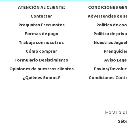
ATENCIÓN AL CLIENTE:
CONDICIONES GEN
Contactar
Advertencias de s
Juguetilandia Torrevieja
Preguntas Frecuentes
Política de co
Alicante
Avd. de las Cortes Valencianas S/N. Pol. Casa Grande III Manzana A-2(PLU
Formas de pago
Política de priv
03183, Torrevieja
681230320
Trabaja con nosotros
Nuestras Jugue
Localizar Tienda
Cómo comprar
Franquicia
Formulario Desistimiento
Aviso Lega
POCAS UNIDADES
Opiniones de nuestros clientes
Envios/Devoluc
¿Quiénes Somos?
Condiciones Cont
Horario de
Sába