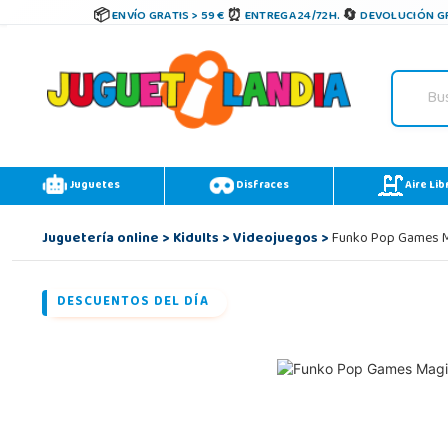
ENVÍO GRATIS > 59 €
ENTREGA 24/72H.
DEVOLUCIÓN GR
Juguetes
Disfraces
Aire Lib
Juguetería online
>
Kidults
>
Videojuegos
>
Funko Pop Games Ma
DESCUENTOS DEL DÍA