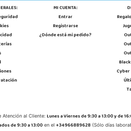
ERALES:
MI CUENTA:
D
eguridad
Entrar
Regal
Juguetilandia Zaragoza CC La Torre
okies
Registrarse
Jug
Zaragoza
S)
CC. LA TORRE OUTLET Autovía de Logroño n°99283 (km 6,5 PIKOLIN SA)
acidad
¿Dónde está mi pedido?
Out
MANZANA M3 CALLE 4 LOCAL B3
50011, Zaragoza
terías
Out
976 445 835
s
Out
Localizar Tienda
l
Black
POCAS UNIDADES
iones
Cyber
ratación
Últ
T
Lunes a Viernes de 9:30 a 13:00 y de 16:
 Atención al Cliente:
dos de 9:30 a 13:00
+34966889628
en el
(Sólo días labora