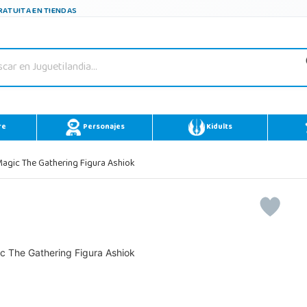
ATUITA EN TIENDAS
re
Personajes
Kidults
gic The Gathering Figura Ashiok