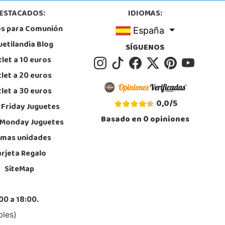
ESTACADOS:
IDIOMAS:
os para Comunión
España
uetilandia Blog
SÍGUENOS
let a 10 euros
let a 20 euros
let a 30 euros
0,0
/
5
 Friday Juguetes
Basado en
0
opiniones
 Monday Juguetes
imas unidades
arjeta Regalo
SiteMap
00 a 18:00.
bles)