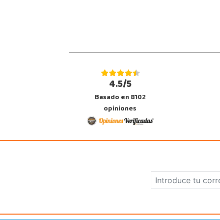
Localizar Tienda
POCAS UNIDADES
Juguetilandia Leganés
Madrid
Parque comercial Plaza Nueva, Avenida Puerta del Sol 2, mediana 2-A
4.5/5
28918, Leganés
918312728
Basado en 8102
Localizar Tienda
opiniones
POCAS UNIDADES
Juguetilandia Murcia
Murcia
C/ Victor Garrigos, nº 15, Parque Comercial Thader
30110, Churra
968 385 962
Localizar Tienda
POCAS UNIDADES