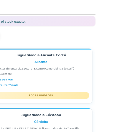
el stock exacto.
Juguetilandia Alicante Corfú
Alicante
octor Jimenez Diaz, Local 2-B. Centro Comercial Isla de Corfú
, Alicante
5 984 706
calizar Tienda
POCAS UNIDADES
Juguetilandia Córdoba
Córdoba
GENIERO JUAN DE LA CIERVA 1 Polígono Industrial La Torrecilla