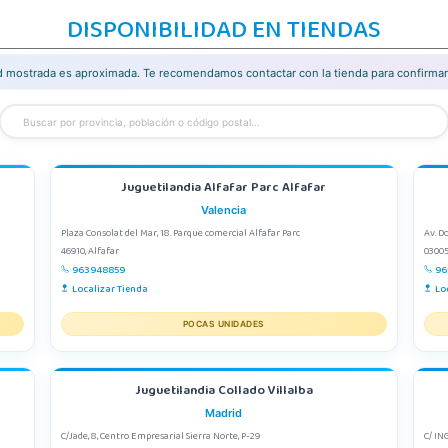
DISPONIBILIDAD EN TIENDAS
ad mostrada es aproximada. Te recomendamos contactar con la tienda para confirmar 
Juguetilandia Alfafar Parc Alfafar
Valencia
Plaza Consolat del Mar, 18. Parque comercial Alfafar Parc
Av. D
46910, Alfafar
03005
963948859
96
Localizar Tienda
Lo
POCAS UNIDADES
Juguetilandia Collado Villalba
Madrid
C/Jade, 8, Centro Empresarial Sierra Norte, P-29
C/ IN