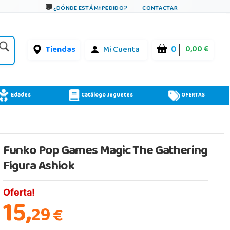
¿DÓNDE ESTÁ MI PEDIDO?
CONTACTAR
0
0,00 €
Tiendas
Mi Cuenta
Edades
Catálogo Juguetes
OFERTAS
Funko Pop Games Magic The Gathering
Figura Ashiok
Oferta!
15,
29
€