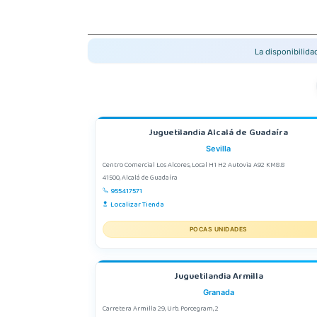
La disponibilid
Juguetilandia Alcalá de Guadaíra
Sevilla
Centro Comercial Los Alcores, Local H1 H2 Autovia A92 KM8.8
41500, Alcalá de Guadaíra
955417571
Localizar Tienda
POCAS UNIDADES
Juguetilandia Armilla
Granada
Carretera Armilla 29, Urb. Porcegram, 2