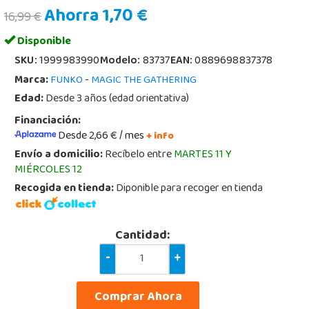
Ahorra 1,70 €
16,99 €
Disponible
SKU:
1999983990
Modelo:
83737
EAN:
0889698837378
Marca:
-
FUNKO
MAGIC THE GATHERING
Edad:
Desde 3 años (edad orientativa)
Financiación:
Desde 2,66 € / mes
+ info
Envío a domicilio:
Recíbelo entre
MARTES 11 Y
MIÉRCOLES 12
Recogida en tienda:
Diponible para recoger en tienda
Cantidad:
-
+
Comprar Ahora