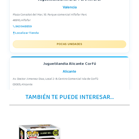
Valencia
Plaza Consolat del Mar, 18. Parque comercial Alfafar Parc
46910, Alfafar
963948859
Localizar Tienda
POCAS UNIDADES
Juguetilandia Alicante Corfú
Alicante
Av. Doctor Jimenez Diaz, Local 2-B. Centro Comercial Isla de Corfú
03005, Alicante
965 984 706
TAMBIÉN TE PUEDE INTERESAR...
Localizar Tienda
POCAS UNIDADES
Juguetilandia Armilla
Granada