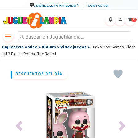
¿DÓNDE ESTÁ MI PEDIDO?
CONTACTAR
←
×
0
Juguetería online
>
Kidults
>
Videojuegos
>
Funko Pop Games Silent
Hill 3 Figura Robbie The Rabbit
DESCUENTOS DEL DÍA
Previous
Next