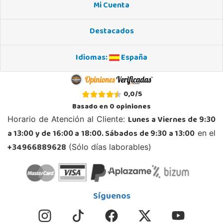
Localizar Tienda
Mi Cuenta
POCAS UNIDADES
Destacados
Juguetilandia Leganés
Idiomas:
España
Madrid
Parque comercial Plaza Nueva, Avenida Puerta del Sol 2, mediana 2-A
28918, Leganés
0,0
/
5
918312728
Basado en
0
opiniones
Localizar Tienda
Lunes a Viernes de 9:30
Horario de Atención al Cliente:
POCAS UNIDADES
a 13:00 y de 16:00 a 18:00. Sábados de 9:30 a 13:00
en el
+34966889628
(Sólo días laborables)
Juguetilandia Lugo
Lugo
CC As Termas, Av. Infanta Elena 213, Antiguo Muelle Eroski
27003, Lugo
Síguenos
982 257 294
Localizar Tienda