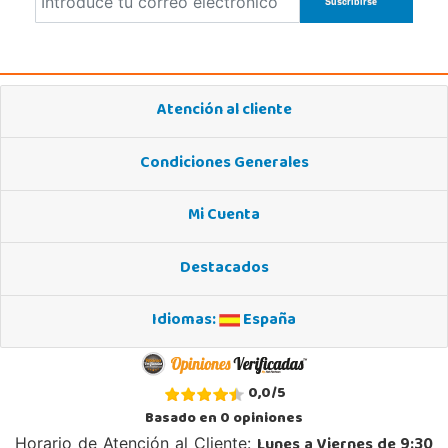
Localizar Tienda
POCAS UNIDADES
Juguetilandia Torrevieja
Atención al cliente
Alicante
Avd. de las Cortes Valencianas S/N. Pol. Casa Grande III Manzana A-2(PLUS)
Condiciones Generales
03183, Torrevieja
681230320
Mi Cuenta
Localizar Tienda
POCAS UNIDADES
Destacados
Idiomas:
España
0,0
/
5
Basado en
0
opiniones
Lunes a Viernes de 9:30
Horario de Atención al Cliente: