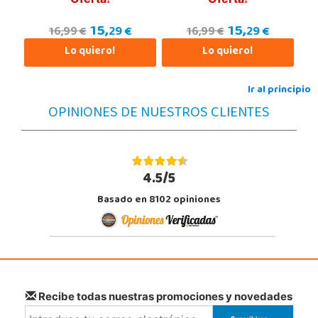
918312728
15,
15,
Localizar Tienda
29 €
29 €
16,99 €
16,99 €
Lo quiero!
Lo quiero!
POCAS UNIDADES
Ir al principio
Juguetilandia Lugo
OPINIONES DE NUESTROS CLIENTES
Lugo
CC As Termas, Av. Infanta Elena 213, Antiguo Muelle Eroski
27003, Lugo
982 257 294
4.5/5
Localizar Tienda
Basado en 8102 opiniones
POCAS UNIDADES
Juguetilandia San Juan
Alicante
Carretera Alicante-Valencia, Km. 88.8 - 14.1 Pol. H
03550, San Juan
Recibe todas nuestras promociones y novedades
965 655 958