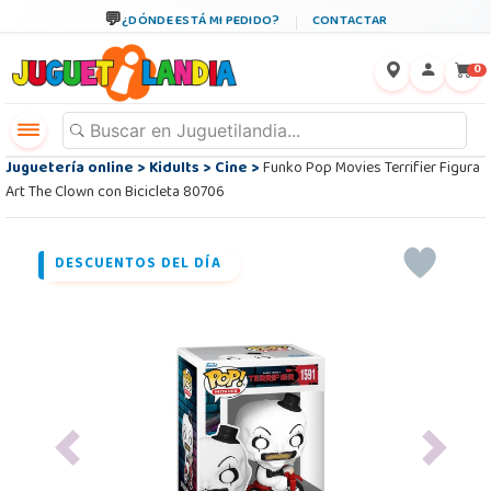
¿DÓNDE ESTÁ MI PEDIDO?
CONTACTAR
←
×
0
Juguetería online
>
Kidults
>
Cine
>
Funko Pop Movies Terrifier Figura
Art The Clown con Bicicleta 80706
DESCUENTOS DEL DÍA
Previous
Next