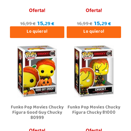
Av. del Trabajo, 1 Local L1- C
41960, Gines
Oferta!
Oferta!
955605259
15,
15,
Localizar Tienda
29 €
29 €
16,99 €
16,99 €
Lo quiero!
Lo quiero!
POCAS UNIDADES
Juguetilandia Jerez de la Frontera
Cádiz
Avenida de Europa, 13
11405, Jerez de la Frontera
956 317 910
Localizar Tienda
POCAS UNIDADES
Funko Pop Movies Chucky
Funko Pop Movies Chucky
Juguetilandia Leganés
Figura Good Guy Chucky
Figura Chucky 81000
80999
Madrid
Parque comercial Plaza Nueva, Avenida Puerta del Sol 2, mediana 2-A
28918, Leganés
Oferta!
Oferta!