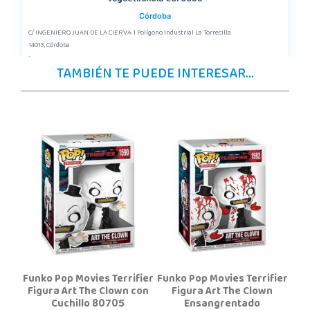
Córdoba
C/ INGENIERO JUAN DE LA CIERVA 1 Polígono Industrial La Torrecilla
14013, Córdoba
957299329
TAMBIÉN TE PUEDE INTERESAR...
Localizar Tienda
POCAS UNIDADES
Juguetilandia Finestrat
Alicante
Rafael Alberti nº 4
03509, Finestrat
966889639
Localizar Tienda
POCAS UNIDADES
Funko Pop Movies Terrifier
Funko Pop Movies Terrifier
Juguetilandia Gines
Figura Art The Clown con
Figura Art The Clown
Cuchillo 80705
Ensangrentado
Sevilla