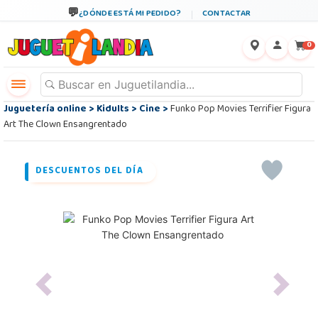
¿DÓNDE ESTÁ MI PEDIDO?
CONTACTAR
←
×
0
Juguetería online
>
Kidults
>
Cine
>
Funko Pop Movies Terrifier Figura
Art The Clown Ensangrentado
DESCUENTOS DEL DÍA
Previous
Next