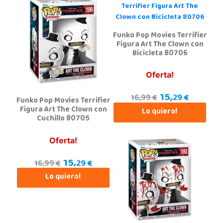
Juguetilandia Huelva
Huelva
Avenida Molino de la Vega, C.C. Puerta del Odiel, Pol. Pesquero Norte, Nave 4
Funko Pop Movies Terrifier
21002, Huelva
Figura Art The Clown con
959 541 845
Bicicleta 80706
Localizar Tienda
Oferta!
POCAS UNIDADES
15,
29 €
16,99 €
Funko Pop Movies Terrifier
Juguetilandia Jerez de la Frontera
Figura Art The Clown con
Lo quiero!
Cuchillo 80705
Cádiz
Avenida de Europa, 13
11405, Jerez de la Frontera
Oferta!
956 317 910
15,
Localizar Tienda
29 €
16,99 €
Lo quiero!
POCAS UNIDADES
Juguetilandia Leganés
Madrid