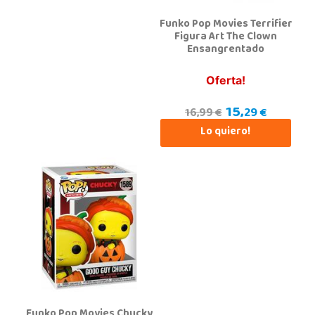
Parque comercial Plaza Nueva, Avenida Puerta del Sol 2, mediana 2-A
Funko Pop Movies Terrifier
28918, Leganés
Figura Art The Clown
918312728
Ensangrentado
Localizar Tienda
Oferta!
POCAS UNIDADES
15,
29 €
16,99 €
Juguetilandia San Juan
Lo quiero!
Alicante
Carretera Alicante-Valencia, Km. 88.8 - 14.1 Pol. H
03550, San Juan
965 655 958
Localizar Tienda
POCAS UNIDADES
Juguetilandia Torrevieja
Alicante
Avd. de las Cortes Valencianas S/N. Pol. Casa Grande III Manzana A-2(PLUS)
Funko Pop Movies Chucky