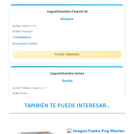
Juguetilandia Finestrat
Alicante
Rafael Alberti nº 4
03509, Finestrat
966889639
Localizar Tienda
POCAS UNIDADES
Juguetilandia Gines
Sevilla
Av. del Trabajo, 1 Local L1- C
41960, Gines
955605259
TAMBIÉN TE PUEDE INTERESAR...
Localizar Tienda
POCAS UNIDADES