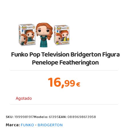
Funko Pop Television Bridgerton Figura
Penelope Featherington
16,
99
€
Agotado
SKU:
1999981917
Modelo:
61395
EAN:
0889698613958
Marca:
-
FUNKO
BRIDGERTON