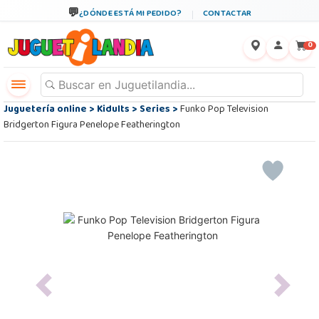
¿DÓNDE ESTÁ MI PEDIDO?
CONTACTAR
←
×
0
Juguetería online
>
Kidults
>
Series
>
Funko Pop Television
Bridgerton Figura Penelope Featherington
Previous
Next