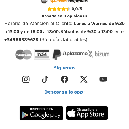
C/Huerta nº 11
03690, San Vicente
0,0
/
5
965 667 337
Basado en
0
opiniones
Localizar Tienda
Lunes a Viernes de 9:30
Horario de Atención al Cliente:
a 13:00 y de 16:00 a 18:00. Sábados de 9:30 a 13:00
POCAS UNIDADES
en el
+34966889628
(Sólo días laborables)
Juguetilandia Torrevieja
Alicante
Avd. de las Cortes Valencianas S/N. Pol. Casa Grande III Manzana A-2(PLUS)
Síguenos
03183, Torrevieja
681230320
Localizar Tienda
Descarga la app:
POCAS UNIDADES