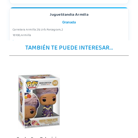
Juguetilandia Armilla
Granada
Carretera Armilla 29, Urb. Porcegram, 2
18100, Armilla
958183860
TAMBIÉN TE PUEDE INTERESAR...
Localizar Tienda
POCAS UNIDADES
Juguetilandia Córdoba
Córdoba
C/ INGENIERO JUAN DE LA CIERVA 1 Polígono Industrial La Torrecilla
14013, Córdoba
957299329
Localizar Tienda
POCAS UNIDADES