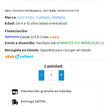
SKU:
1999987380
Modelo:
28171
EAN:
0886144281716
Marca:
-
JUST PLAY
FURREAL FRIENDS
Edad:
De 4 a 10 años (edad orientativa)
Financiación:
Desde 3,13 € / mes
+ info
Envío a domicilio:
Recíbelo entre
MARTES 11 Y MIÉRCOLES 12
Recogida en tienda:
Diponible para recoger en tienda
Cantidad:
-
+
Devolución gratuita en tiendas
Entrega 24/72h.