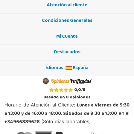
Juguetilandia Ciudad Real
Atención al cliente
Ciudad Real
Parque Comercial Puerta del Ave local 5 (Avenida de la ciencia nº9)
Condiciones Generales
13005, Ciudad Real
926 230 093
Mi Cuenta
Localizar Tienda
POCAS UNIDADES
Destacados
Juguetilandia Cocentaina
Idiomas:
España
Alicante
Avd. Alicante,27 (Carretera N-340)
03820, Cocentaina
0,0
/
5
965 59 27 53
Basado en
0
opiniones
Localizar Tienda
Lunes a Viernes de 9:30
Horario de Atención al Cliente:
POCAS UNIDADES
a 13:00 y de 16:00 a 18:00. Sábados de 9:30 a 13:00
en el
+34966889628
(Sólo días laborables)
Juguetilandia Collado Villalba