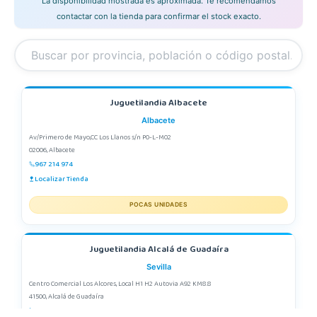
La disponibilidad mostrada es aproximada. Te recomendamos
contactar con la tienda para confirmar el stock exacto.
Juguetilandia Albacete
Albacete
Av/Primero de Mayo,CC Los Llanos s/n P0-L-M02
02006, Albacete
967 214 974
Localizar Tienda
POCAS UNIDADES
Juguetilandia Alcalá de Guadaíra
Sevilla
Centro Comercial Los Alcores, Local H1 H2 Autovia A92 KM8.8
41500, Alcalá de Guadaíra
955417571