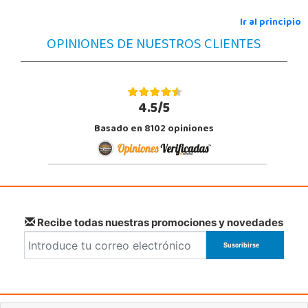
Ir al principio
Juguetilandia Armilla
OPINIONES DE NUESTROS CLIENTES
Granada
Carretera Armilla 29, Urb. Porcegram, 2
18100, Armilla
958183860
4.5/5
Localizar Tienda
Basado en 8102 opiniones
STOCK DISPONIBLE
Juguetilandia Barakaldo
Vizcaya
Centro comercial Max Center Barrio, Kareaga K., s/n Planta 1 Local LC3
48903, Barakaldo
Recibe todas nuestras promociones y novedades
946095553
Localizar Tienda
POCAS UNIDADES