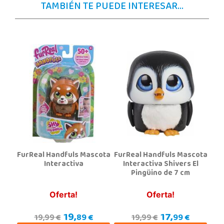
TAMBIÉN TE PUEDE INTERESAR...
Localizar Tienda
STOCK DISPONIBLE
Juguetilandia Alcobendas
Madrid
Av. Olímpica, 9, Local A13/21, Centro Comercial La Vega
28108, Alcobendas
663410492
Localizar Tienda
POCAS UNIDADES
FurReal Handfuls Mascota
FurReal Handfuls Mascota
Juguetilandia Alfafar Parc Alfafar
Interactiva
Interactiva Shivers El
Pingüino de 7 cm
Valencia
Plaza Consolat del Mar, 18. Parque comercial Alfafar Parc
46910, Alfafar
Oferta!
Oferta!
963948859
19,
17,
Localizar Tienda
89 €
99 €
19,99 €
19,99 €