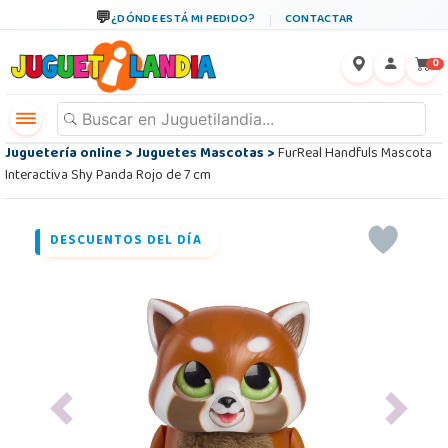
¿DÓNDE ESTÁ MI PEDIDO?
CONTACTAR
←
×
0
Juguetería online
>
Juguetes Mascotas
>
FurReal Handfuls Mascota
Interactiva Shy Panda Rojo de 7 cm
DESCUENTOS DEL DÍA
Previous
Next