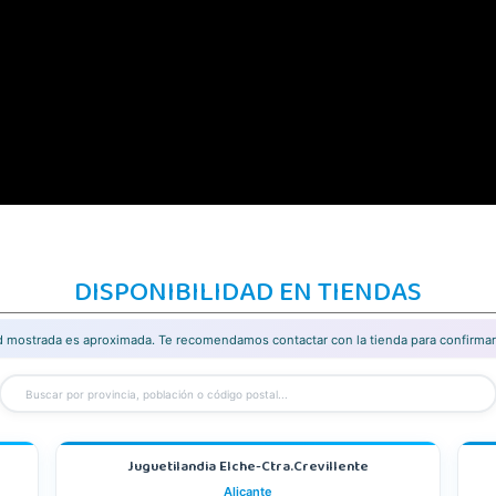
DISPONIBILIDAD EN TIENDAS
ad mostrada es aproximada. Te recomendamos contactar con la tienda para confirmar 
Juguetilandia Elche-Ctra.Crevillente
Alicante