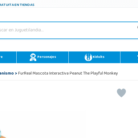
ATUITA EN TIENDAS
re
Personajes
Kidults
canismo
>
FurReal Mascota Interactiva Peanut The Playful Monkey