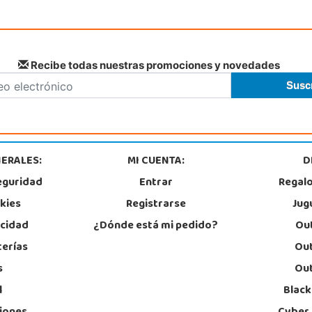
28984
968 385 962
91
Localizar Tienda
Lo
POCAS UNIDADES
Recibe todas nuestras promociones y novedades
ERALES:
MI CUENTA:
D
eguridad
Entrar
Regal
okies
Registrarse
Jug
acidad
¿Dónde está mi pedido?
Out
terías
Out
s
Out
l
Black