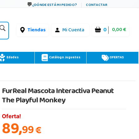
¿DÓNDE ESTÁ MI PEDIDO?
CONTACTAR
0
0,00 €
Tiendas
Mi Cuenta
Edades
Catálogo Juguetes
OFERTAS
FurReal Mascota Interactiva Peanut
The Playful Monkey
Oferta!
89,
99
€