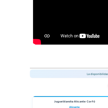
La disponibilid
Juguetilandia Alicante Corfú
Alicante