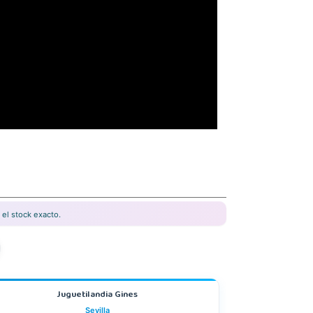
el stock exacto.
Juguetilandia Gines
Sevilla