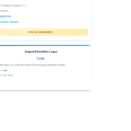
l Trabajo, 1 Local L1- C
, Gines
5605259
calizar Tienda
POCAS UNIDADES
Juguetilandia Lugo
Lugo
 Termas, Av. Infanta Elena 213, Antiguo Muelle Eroski
, Lugo
2 257 294
calizar Tienda
STOCK DISPONIBLE
Juguetilandia Parla
Madrid
rres de Quevedo, Centro Comercial Parla Natura, local B-4, (A-42 Salida 21
 Centro)