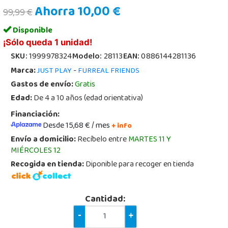
Ahorra 10,00 €
99,99 €
Disponible
¡Sólo queda 1 unidad!
SKU:
1999978324
Modelo:
28113
EAN:
0886144281136
Marca:
-
JUST PLAY
FURREAL FRIENDS
Gastos de envío:
Gratis
Edad:
De 4 a 10 años (edad orientativa)
Financiación:
Desde 15,68 € / mes
+ info
Envío a domicilio:
Recíbelo entre
MARTES 11 Y
MIÉRCOLES 12
Recogida en tienda:
Diponible para recoger en tienda
Cantidad:
-
+