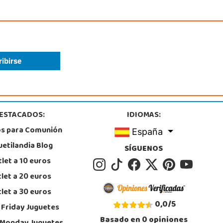
, Parla
1 905 905
calizar Tienda
STOCK DISPONIBLE
ESTACADOS:
IDIOMAS:
os para Comunión
España
uetilandia Blog
SÍGUENOS
let a 10 euros
let a 20 euros
let a 30 euros
0,0
/
5
 Friday Juguetes
Basado en
0
opiniones