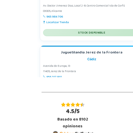
Av. Doctor Jimenez Diaz, Local 2-B. Centro Comercial Isla de Corfú
03005, Alicante
965 984 706
Localizar Tienda
STOCK DISPONIBLE
Juguetilandia Jerez de la Frontera
Cádiz
Avenida de Europa, 13
11405, Jerez de la Frontera
956 317 910
Localizar Tienda
POCAS UNIDADES
4.5/5
Juguetilandia Málaga
Basado en 8102
Málaga
opiniones
Parque Málaga Nostrum, Sup. G-4, P.E. 14
29004, Málaga