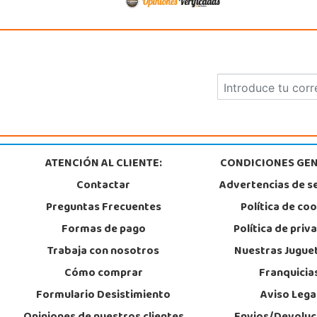
952 176 994
Localizar Tienda
POCAS UNIDADES
Juguetilandia Zamora
Zamora
Calle Tordesillas 4
49022, Zamora
ATENCIÓN AL CLIENTE:
CONDICIONES GEN
980558019
Localizar Tienda
Contactar
Advertencias de s
Preguntas Frecuentes
Política de co
POCAS UNIDADES
Formas de pago
Política de priv
Trabaja con nosotros
Nuestras Jugue
Cómo comprar
Franquicia
Formulario Desistimiento
Aviso Lega