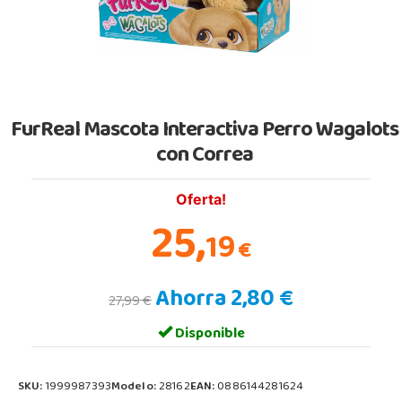
FurReal Mascota Interactiva Perro Wagalots
con Correa
Oferta!
25,
19
€
Ahorra 2,80 €
27,99 €
Disponible
SKU:
1999987393
Modelo:
28162
EAN:
0886144281624