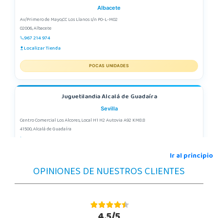
Albacete
Av/Primero de Mayo,CC Los Llanos s/n P0-L-M02
02006, Albacete
967 214 974
Localizar Tienda
POCAS UNIDADES
Juguetilandia Alcalá de Guadaíra
Sevilla
Centro Comercial Los Alcores, Local H1 H2 Autovia A92 KM8.8
41500, Alcalá de Guadaíra
955417571
Localizar Tienda
Ir al principio
OPINIONES DE NUESTROS CLIENTES
POCAS UNIDADES
Juguetilandia Alcobendas
Madrid
4.5/5