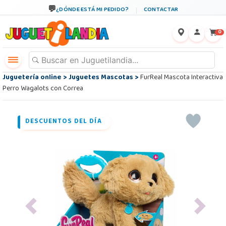
¿DÓNDE ESTÁ MI PEDIDO?
CONTACTAR
←
×
0
Juguetería online
>
Juguetes Mascotas
>
FurReal Mascota Interactiva
Perro Wagalots con Correa
DESCUENTOS DEL DÍA
Previous
Next