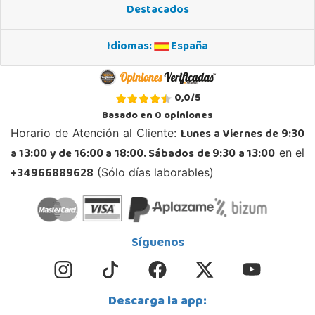
Destacados
965 984 706
Localizar Tienda
Idiomas:
España
STOCK DISPONIBLE
Juguetilandia Andújar
0,0
/
5
Jaén
Basado en
0
opiniones
Avda. Roma S/N
Lunes a Viernes de 9:30
Horario de Atención al Cliente:
23740, Andújar
a 13:00 y de 16:00 a 18:00. Sábados de 9:30 a 13:00
en el
953 505 004
Localizar Tienda
+34966889628
(Sólo días laborables)
POCAS UNIDADES
Juguetilandia Armilla
Síguenos
Granada
Carretera Armilla 29, Urb. Porcegram, 2
18100, Armilla
Descarga la app:
958183860
Localizar Tienda