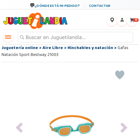
¿DÓNDE ESTÁ MI PEDIDO?
CONTACTAR
←
×
0
Juguetería online
>
Aire Libre
>
Hinchables y natación
>
Gafas
Natación Sport Bestway 21003
Previous
Next