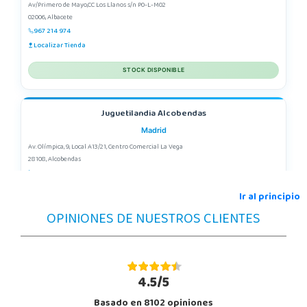
Av/Primero de Mayo,CC Los Llanos s/n P0-L-M02
02006, Albacete
967 214 974
Localizar Tienda
STOCK DISPONIBLE
Juguetilandia Alcobendas
Madrid
Av. Olímpica, 9, Local A13/21, Centro Comercial La Vega
28108, Alcobendas
663410492
Localizar Tienda
Ir al principio
OPINIONES DE NUESTROS CLIENTES
STOCK DISPONIBLE
Juguetilandia Alfafar Parc Alfafar
Valencia
4.5/5
Plaza Consolat del Mar, 18. Parque comercial Alfafar Parc
Basado en 8102 opiniones
46910, Alfafar