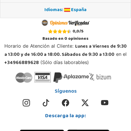
Idiomas:
España
STOCK DISPONIBLE
Juguetilandia Ciudad Real
0,0
/
5
Ciudad Real
Basado en
0
opiniones
Parque Comercial Puerta del Ave local 5 (Avenida de la ciencia nº9)
Lunes a Viernes de 9:30
Horario de Atención al Cliente:
13005, Ciudad Real
a 13:00 y de 16:00 a 18:00. Sábados de 9:30 a 13:00
en el
926 230 093
Localizar Tienda
+34966889628
(Sólo días laborables)
STOCK DISPONIBLE
Juguetilandia Cocentaina
Síguenos
Alicante
Avd. Alicante,27 (Carretera N-340)
03820, Cocentaina
Descarga la app:
965 59 27 53
Localizar Tienda