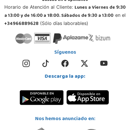
Basado en
0
opiniones
CC As Termas, Av. Infanta Elena 213, Antiguo Muelle Eroski
Lunes a Viernes de 9:30
Horario de Atención al Cliente:
27003, Lugo
a 13:00 y de 16:00 a 18:00. Sábados de 9:30 a 13:00
en el
982 257 294
Localizar Tienda
+34966889628
(Sólo días laborables)
POCAS UNIDADES
Juguetilandia Mérida
Síguenos
Badajoz
Jose Saramago de Sousa, 25
06800, Mérida
Descarga la app:
924 371 284
Localizar Tienda
STOCK DISPONIBLE
Juguetilandia Petrer
Nos hemos anunciado en:
Alicante
Avenida Alfonso X el Sabio nº 2-A
03610, Petrer