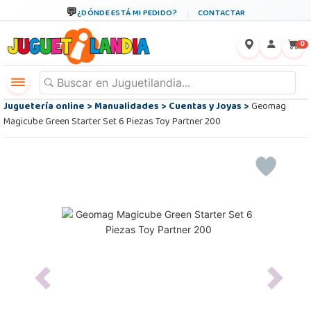
¿DÓNDE ESTÁ MI PEDIDO?
CONTACTAR
←
×
0
Juguetería online
>
Manualidades
>
Cuentas y Joyas
>
Geomag
Magicube Green Starter Set 6 Piezas Toy Partner 200
Previous
Next