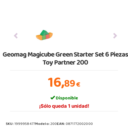
Previous
Next
Geomag Magicube Green Starter Set 6 Piezas
Toy Partner 200
16,
89
€
Disponible
¡Sólo queda 1 unidad!
SKU:
1999958477
Modelo:
200
EAN:
0871772002000