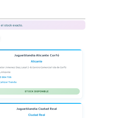
el stock exacto.
Juguetilandia Alicante Corfú
Alicante
octor Jimenez Diaz, Local 2-B. Centro Comercial Isla de Corfú
, Alicante
5 984 706
calizar Tienda
STOCK DISPONIBLE
Juguetilandia Ciudad Real
Ciudad Real