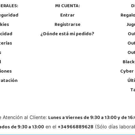
959 541 845
91
ERALES:
MI CUENTA:
D
Localizar Tienda
Lo
eguridad
Entrar
Regal
POCAS UNIDADES
okies
Registrarse
Jug
acidad
¿Dónde está mi pedido?
Out
Juguetilandia Orihuela
terías
Out
Alicante
s
Out
AVDA. TEODOMIRO, 13, LOS ANDENES
C/ To
Parla
03300, Orihuela
l
Black
28984
966 736 930
91
Localizar Tienda
iones
Cyber
Lo
ratación
Últ
STOCK DISPONIBLE
T
Juguetilandia Roquetas de Mar
Almería
Lunes a Viernes de 9:30 a 13:00 y de 16:
 Atención al Cliente:
C/ Santiago de Compostela, 14 - Carretera Alicum (Las Salinas)
C/Hue
04740, Roquetas de Mar
03690
dos de 9:30 a 13:00
+34966889628
en el
(Sólo días labora
950 328 560
96
Localizar Tienda
Lo