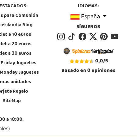
8312728
ESTACADOS:
IDIOMAS:
calizar Tienda
os para Comunión
España
STOCK DISPONIBLE
uetilandia Blog
SÍGUENOS
let a 10 euros
Juguetilandia Parla
let a 20 euros
Madrid
let a 30 euros
rres de Quevedo, Centro Comercial Parla Natura, local B-4, (A-42 Salida 21
 Centro)
0,0
/
5
 Friday Juguetes
, Parla
1 905 905
Basado en
0
opiniones
 Monday Juguetes
calizar Tienda
imas unidades
STOCK DISPONIBLE
arjeta Regalo
SiteMap
Juguetilandia San Vicente del Raspeig
Alicante
00 a 18:00.
rta nº 11
, San Vicente
bles)
5 667 337
calizar Tienda