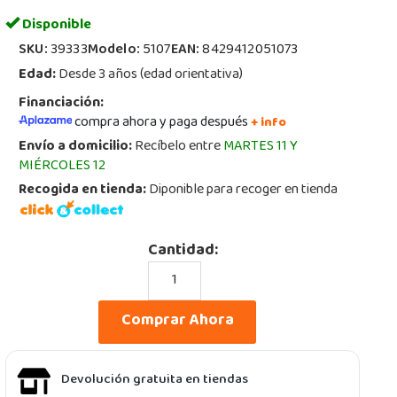
Disponible
SKU:
39333
Modelo:
5107
EAN:
8429412051073
Edad:
Desde 3 años (edad orientativa)
Financiación:
compra ahora y paga después
+ info
Envío a domicilio:
Recíbelo entre
MARTES 11 Y
MIÉRCOLES 12
Recogida en tienda:
Diponible para recoger en tienda
Cantidad:
Comprar Ahora
Devolución gratuita en tiendas