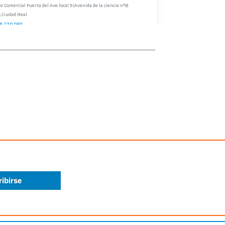
e Comercial Puerta del Ave local 5 (Avenida de la ciencia nº9)
, Ciudad Real
6 230 093
calizar Tienda
STOCK DISPONIBLE
Juguetilandia Elche-Ctra.Crevillente
Alicante
Crevillente Pol. Llano de San José, Calle Reus, Nº 4 local 1
, Elche
7615003
calizar Tienda
STOCK DISPONIBLE
Juguetilandia Leganés
Madrid
e comercial Plaza Nueva, Avenida Puerta del Sol 2, mediana 2-A
, Leganés