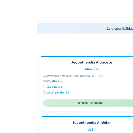
La disponibilid
Juguetilandia Albacete
Albacete
Av/Primero de Mayo,CC Los Llanos s/n P0-L-M02
02006, Albacete
967 214 974
Localizar Tienda
STOCK DISPONIBLE
Juguetilandia Andújar
Jaén