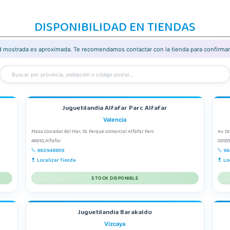
DISPONIBILIDAD EN TIENDAS
ad mostrada es aproximada. Te recomendamos contactar con la tienda para confirmar 
Juguetilandia Alfafar Parc Alfafar
Valencia
Plaza Consolat del Mar, 18. Parque comercial Alfafar Parc
Av. D
46910, Alfafar
03005
963948859
96
Localizar Tienda
Lo
STOCK DISPONIBLE
Juguetilandia Barakaldo
Vizcaya