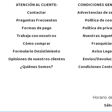
966889639
ATENCIÓN AL CLIENTE:
CONDICIONES GEN
Localizar Tienda
Contactar
Advertencias de s
STOCK DISPONIBLE
Preguntas Frecuentes
Política de co
Formas de pago
Política de priv
Juguetilandia Murcia
Trabaja con nosotros
Nuestras Jugue
Murcia
Cómo comprar
Franquicia
C/ Victor Garrigos, nº 15, Parque Comercial Thader
30110, Churra
Formulario Desistimiento
Aviso Lega
968 385 962
Localizar Tienda
Opiniones de nuestros clientes
Envios/Devoluc
¿Quiénes Somos?
Condiciones Cont
POCAS UNIDADES
Juguetilandia Petrer
Alicante
Avenida Alfonso X el Sabio nº 2-A
Horario de
03610, Petrer
Sába
966 952 733
Localizar Tienda