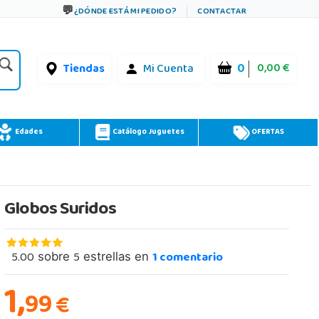
¿DÓNDE ESTÁ MI PEDIDO?
CONTACTAR
0
0,00 €
Tiendas
Mi Cuenta
Edades
Catálogo Juguetes
OFERTAS
Globos Suridos
5.00
5
1
comentario
sobre
estrellas en
1,
99
€