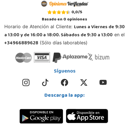
952 176 994
0,0
/
5
Localizar Tienda
Basado en
0
opiniones
POCAS UNIDADES
Lunes a Viernes de 9:30
Horario de Atención al Cliente:
a 13:00 y de 16:00 a 18:00. Sábados de 9:30 a 13:00
en el
Juguetilandia Petrer
+34966889628
(Sólo días laborables)
Alicante
Avenida Alfonso X el Sabio nº 2-A
03610, Petrer
966 952 733
Síguenos
Localizar Tienda
STOCK DISPONIBLE
Descarga la app:
Juguetilandia Pulianas
Granada
C/ Luis Buñuel, s/n, Parque Comercial Kinepolis
18197, Pulianas
958 153 613