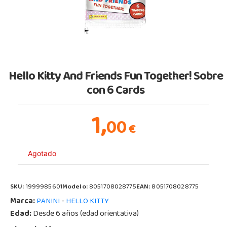
Hello Kitty And Friends Fun Together! Sobre
con 6 Cards
1,
00
€
Agotado
SKU:
1999985601
Modelo:
8051708028775
EAN:
8051708028775
Marca:
-
PANINI
HELLO KITTY
Edad:
Desde 6 años (edad orientativa)