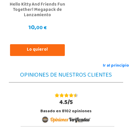
Juguetilandia Don Benito Vegas
Hello Kitty And Friends Fun
Badajoz
Together! Megapack de
Lanzamiento
AV/ Vegas Altas Nº 27-2
06400, Don Benito
10,
924 805 636
00 €
Localizar Tienda
STOCK DISPONIBLE
Lo quiero!
Juguetilandia Elche-Ctra.Crevillente
Ir al principio
Alicante
OPINIONES DE NUESTROS CLIENTES
Crta. Crevillente Pol. Llano de San José, Calle Reus, Nº 4 local 1
03296, Elche
677615003
Localizar Tienda
4.5/5
STOCK DISPONIBLE
Basado en 8102 opiniones
Juguetilandia Finestrat
Alicante