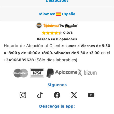
Destacados
965 984 706
Localizar Tienda
Idiomas:
España
STOCK DISPONIBLE
Juguetilandia Armilla
0,0
/
5
Granada
Basado en
0
opiniones
Carretera Armilla 29, Urb. Porcegram, 2
Lunes a Viernes de 9:30
Horario de Atención al Cliente:
18100, Armilla
a 13:00 y de 16:00 a 18:00. Sábados de 9:30 a 13:00
en el
958183860
Localizar Tienda
+34966889628
(Sólo días laborables)
STOCK DISPONIBLE
Juguetilandia Barakaldo
Síguenos
Vizcaya
Centro comercial Max Center Barrio, Kareaga K., s/n Planta 1 Local LC3
48903, Barakaldo
Descarga la app:
946095553
Localizar Tienda