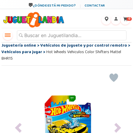
¿DÓNDE ESTÁ MI PEDIDO?
CONTACTAR
←
×
0
Juguetería online
>
Vehículos de juguete y por control remotro
>
Vehículos para jugar
>
Hot Wheels Vehiculos Color Shifters Mattel
BHR15
Previous
Next