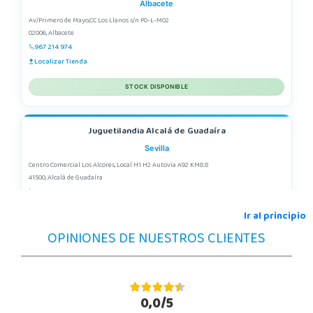
Albacete
Av/Primero de Mayo,CC Los Llanos s/n P0-L-M02
02006, Albacete
967 214 974
Localizar Tienda
STOCK DISPONIBLE
Juguetilandia Alcalá de Guadaíra
Sevilla
Centro Comercial Los Alcores, Local H1 H2 Autovia A92 KM8.8
41500, Alcalá de Guadaíra
955417571
Localizar Tienda
Ir al principio
OPINIONES DE NUESTROS CLIENTES
STOCK DISPONIBLE
Juguetilandia Alcobendas
Madrid
0,0/5
Av. Olímpica, 9, Local A13/21, Centro Comercial La Vega