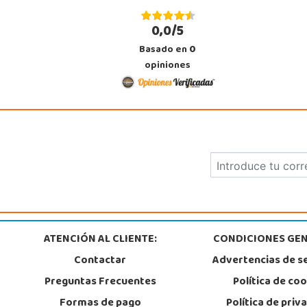
0,0/5
Juguetilandia Armilla
Basado en
0
Granada
opiniones
Carretera Armilla 29, Urb. Porcegram, 2
18100, Armilla
958183860
Localizar Tienda
STOCK DISPONIBLE
Juguetilandia Finestrat
Alicante
Rafael Alberti nº 4
03509, Finestrat
966889639
ATENCIÓN AL CLIENTE:
CONDICIONES GEN
Localizar Tienda
Contactar
Advertencias de s
STOCK DISPONIBLE
Preguntas Frecuentes
Política de co
Formas de pago
Política de priv