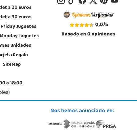
Juguetilandia Orihuela
let a 20 euros
Alicante
let a 30 euros
. TEODOMIRO, 13, LOS ANDENES
, Orihuela
0,0
/
5
 Friday Juguetes
6 736 930
Basado en
0
opiniones
calizar Tienda
 Monday Juguetes
imas unidades
STOCK DISPONIBLE
arjeta Regalo
SiteMap
Juguetilandia San Juan
Alicante
tera Alicante-Valencia, Km. 88.8 - 14.1 Pol. H
00 a 18:00.
, San Juan
5 655 958
bles)
calizar Tienda
Nos hemos anunciado en:
STOCK DISPONIBLE
Juguetilandia Valencia Gran Turia