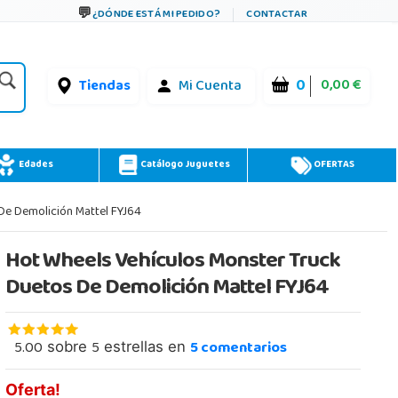
¿DÓNDE ESTÁ MI PEDIDO?
CONTACTAR
0
0,00 €
Tiendas
Mi Cuenta
Edades
Catálogo Juguetes
OFERTAS
De Demolición Mattel FYJ64
Hot Wheels Vehículos Monster Truck
Duetos De Demolición Mattel FYJ64
5.00
5
5
comentarios
sobre
estrellas en
Oferta!