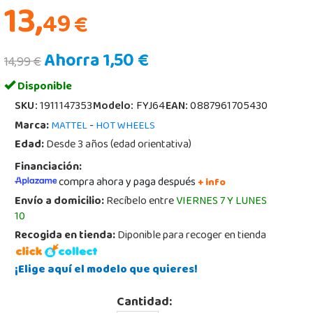
13,
49
€
Ahorra 1,50 €
14,99 €
Disponible
SKU:
1911147353
Modelo:
FYJ64
EAN:
0887961705430
Marca:
-
MATTEL
HOT WHEELS
Edad:
Desde 3 años (edad orientativa)
Financiación:
compra ahora y paga después
+ info
Envío a domicilio:
Recíbelo entre
VIERNES 7 Y LUNES
10
Recogida en tienda:
Diponible para recoger en tienda
¡Elige aquí el modelo que quieres!
Cantidad: