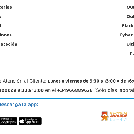
Juguetilandia Murcia
terías
Out
Murcia
s
Out
C/ Victor Garrigos, nº 15, Parque Comercial Thader
AVDA
30110, Churra
03300
l
Black
968 385 962
96
Localizar Tienda
Lo
iones
Cyber
ratación
Últ
POCAS UNIDADES
T
Juguetilandia Petrer
Alicante
ida 21
Avenida Alfonso X el Sabio nº 2-A
Carre
Lunes a Viernes de 9:30 a 13:00 y de 16:
 Atención al Cliente:
03610, Petrer
03550
966 952 733
96
dos de 9:30 a 13:00
+34966889628
en el
(Sólo días labora
Localizar Tienda
Lo
Descarga la app:
STOCK DISPONIBLE
Juguetilandia Torrevieja