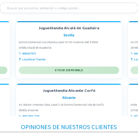
Juguetilandia Alcalá de Guadaíra
Sevilla
Centro Comercial Los Alcores, Local H1 H2 Autovia A92 KM8.8
Av. O
41500, Alcalá de Guadaíra
28108
955417571
66
Localizar Tienda
Lo
STOCK DISPONIBLE
Juguetilandia Alicante Corfú
Alicante
Av. Doctor Jimenez Diaz, Local 2-B. Centro Comercial Isla de Corfú
Avda.
03005, Alicante
23740
965 984 706
95
Localizar Tienda
Lo
OPINIONES DE NUESTROS CLIENTES
STOCK DISPONIBLE