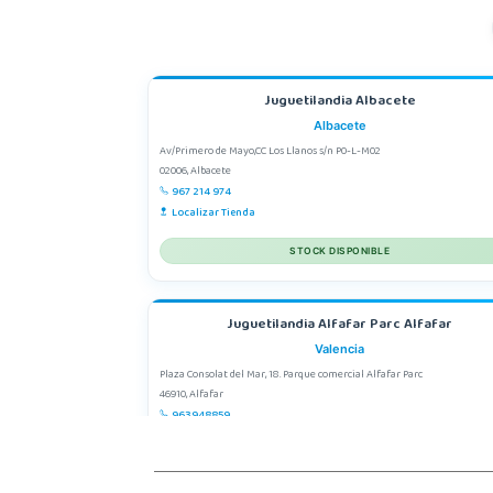
Juguetilandia Albacete
Albacete
Av/Primero de Mayo,CC Los Llanos s/n P0-L-M02
02006, Albacete
967 214 974
Localizar Tienda
STOCK DISPONIBLE
Juguetilandia Alfafar Parc Alfafar
Valencia
Plaza Consolat del Mar, 18. Parque comercial Alfafar Parc
46910, Alfafar
963948859
Localizar Tienda
STOCK DISPONIBLE