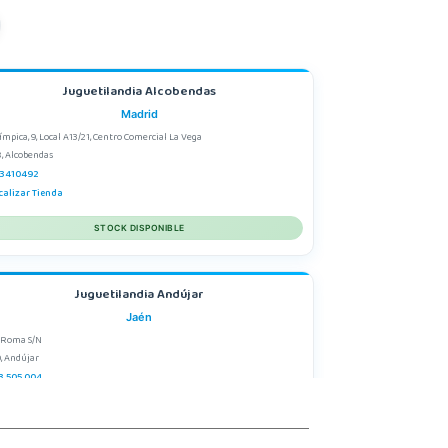
Juguetilandia Alcobendas
Madrid
límpica, 9, Local A13/21, Centro Comercial La Vega
, Alcobendas
3410492
calizar Tienda
STOCK DISPONIBLE
Juguetilandia Andújar
Jaén
 Roma S/N
, Andújar
3 505 004
calizar Tienda
STOCK DISPONIBLE