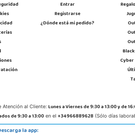
eguridad
Entrar
Regal
okies
Registrarse
Jug
acidad
¿Dónde está mi pedido?
Out
terías
Out
s
Out
l
Black
iones
Cyber
ratación
Últ
T
Lunes a Viernes de 9:30 a 13:00 y de 16:
 Atención al Cliente:
dos de 9:30 a 13:00
+34966889628
en el
(Sólo días labora
Descarga la app: