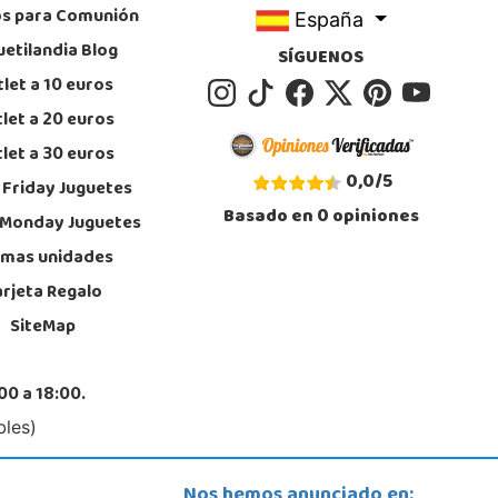
os para Comunión
España
uetilandia Blog
SÍGUENOS
let a 10 euros
let a 20 euros
let a 30 euros
0,0
/
5
 Friday Juguetes
Basado en
0
opiniones
 Monday Juguetes
imas unidades
arjeta Regalo
SiteMap
00 a 18:00.
bles)
Nos hemos anunciado en: