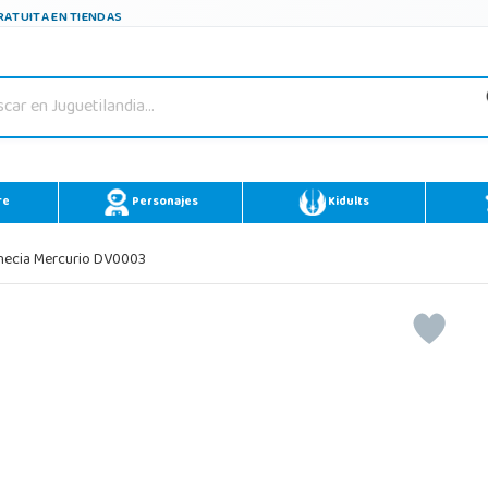
ATUITA EN TIENDAS
re
Personajes
Kidults
necia Mercurio DV0003