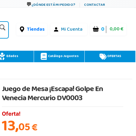
¿DÓNDE ESTÁ MI PEDIDO?
CONTACTAR
0
0,00 €
Tiendas
Mi Cuenta
Edades
Catálogo Juguetes
OFERTAS
Juego de Mesa ¡Escapa! Golpe En
Venecia Mercurio DV0003
Oferta!
13,
05
€