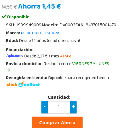
Ahorra 1,45 €
14,50 €
Disponible
SKU:
1999949009
Modelo:
DV0003
EAN:
8437015001470
Marca:
-
MERCURIO
ESCAPA
Edad:
Desde 12 años (edad orientativa)
Financiación:
Desde 2,27 € / mes
+ info
Envío a domicilio:
Recíbelo entre
VIERNES 7 Y LUNES
10
Recogida en tienda:
Diponible para recoger en tienda
Cantidad:
-
+
Comprar Ahora