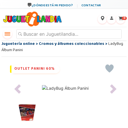
¿DÓNDE ESTÁ MI PEDIDO?
CONTACTAR
←
×
0
Juguetería online
>
Cromos y álbumes coleccionables
>
LadyBug
Álbum Panini
OUTLET PANINI 60%
Previous
Next