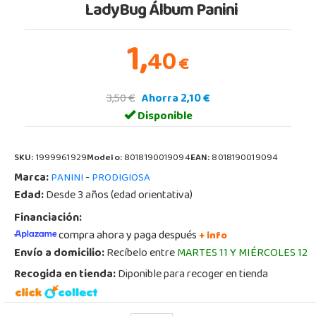
LadyBug Álbum Panini
1,
40
€
3,50 €
Ahorra 2,10 €
Disponible
SKU:
1999961929
Modelo:
8018190019094
EAN:
8018190019094
Marca:
-
PANINI
PRODIGIOSA
Edad:
Desde 3 años (edad orientativa)
Financiación:
compra ahora y paga después
+ info
Envío a domicilio:
Recíbelo entre
MARTES 11 Y MIÉRCOLES 12
Recogida en tienda:
Diponible para recoger en tienda