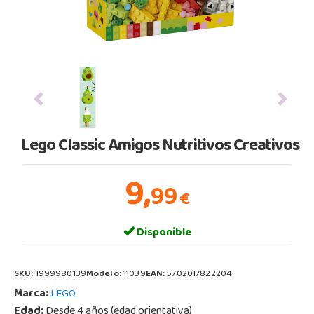
Previous
Next
Lego Classic Amigos Nutritivos Creativos
9,
99
€
Disponible
SKU:
1999980139
Modelo:
11039
EAN:
5702017822204
Marca:
LEGO
Edad:
Desde 4 años (edad orientativa)