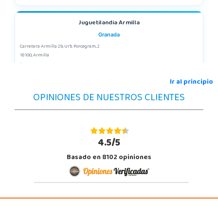
Juguetilandia Armilla
Granada
Carretera Armilla 29, Urb. Porcegram, 2
18100, Armilla
958183860
Localizar Tienda
Ir al principio
OPINIONES DE NUESTROS CLIENTES
POCAS UNIDADES
Juguetilandia Barakaldo
Vizcaya
4.5/5
Centro comercial Max Center Barrio, Kareaga K., s/n Planta 1 Local LC3
Basado en 8102 opiniones
48903, Barakaldo
946095553
Localizar Tienda
POCAS UNIDADES