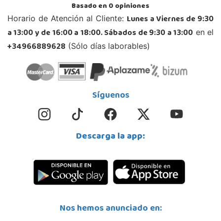
Madrid
Basado en
0
opiniones
C/Jade, 8, Centro Empresarial Sierra Norte, P-29
Lunes a Viernes de 9:30
Horario de Atención al Cliente:
28400, Collado Villalba
a 13:00 y de 16:00 a 18:00. Sábados de 9:30 a 13:00
en el
918 406 791
Localizar Tienda
+34966889628
(Sólo días laborables)
POCAS UNIDADES
Juguetilandia Córdoba
Síguenos
Córdoba
C/ INGENIERO JUAN DE LA CIERVA 1 Polígono Industrial La Torrecilla
14013, Córdoba
Descarga la app:
957299329
Localizar Tienda
STOCK DISPONIBLE
Juguetilandia Don Benito Vegas
Nos hemos anunciado en:
Badajoz
AV/ Vegas Altas Nº 27-2