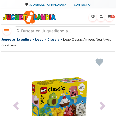
¿DÓNDE ESTÁ MI PEDIDO?
CONTACTAR
←
×
0
Juguetería online
>
Lego
>
Classic
>
Lego Classic Amigos Nutritivos
Creativos
Previous
Next