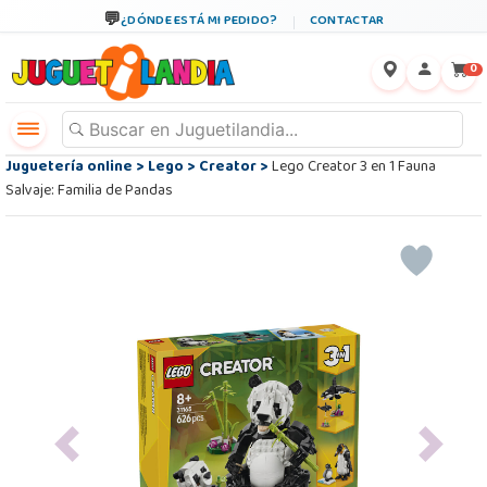
¿DÓNDE ESTÁ MI PEDIDO?
CONTACTAR
←
×
0
Juguetería online
>
Lego
>
Creator
>
Lego Creator 3 en 1 Fauna
Salvaje: Familia de Pandas
Previous
Next