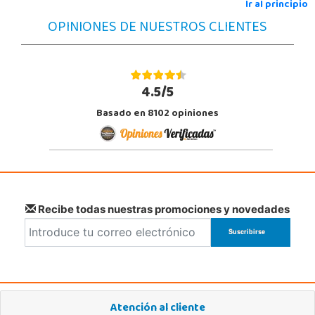
Ir al principio
OPINIONES DE NUESTROS CLIENTES
POCAS UNIDADES
Juguetilandia Finestrat
Alicante
4.5/5
Rafael Alberti nº 4
Basado en 8102 opiniones
03509, Finestrat
966889639
Localizar Tienda
POCAS UNIDADES
Juguetilandia Gines
Recibe todas nuestras promociones y novedades
Sevilla
Av. del Trabajo, 1 Local L1- C
41960, Gines
955605259
Localizar Tienda
Atención al cliente
POCAS UNIDADES