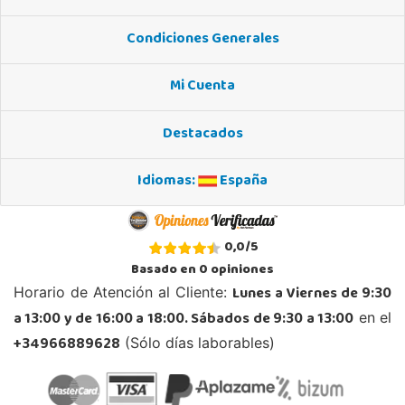
Condiciones Generales
Juguetilandia Huelva
Huelva
Mi Cuenta
Avenida Molino de la Vega, C.C. Puerta del Odiel, Pol. Pesquero Norte, Nave 4
21002, Huelva
Destacados
959 541 845
Localizar Tienda
Idiomas:
España
POCAS UNIDADES
Juguetilandia Jerez de la Frontera
0,0
/
5
Cádiz
Basado en
0
opiniones
Avenida de Europa, 13
Lunes a Viernes de 9:30
Horario de Atención al Cliente:
11405, Jerez de la Frontera
a 13:00 y de 16:00 a 18:00. Sábados de 9:30 a 13:00
en el
956 317 910
Localizar Tienda
+34966889628
(Sólo días laborables)
POCAS UNIDADES