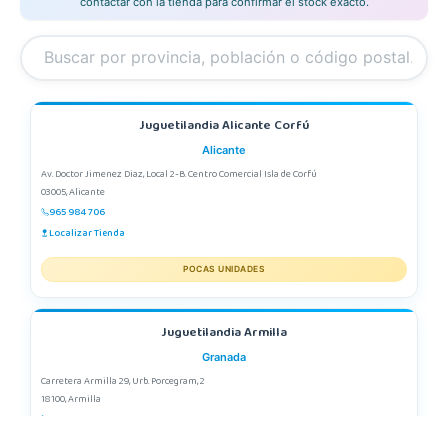
contactar con la tienda para confirmar el stock exacto.
Juguetilandia Alicante Corfú
Alicante
Av. Doctor Jimenez Diaz, Local 2-B. Centro Comercial Isla de Corfú
03005, Alicante
965 984 706
Localizar Tienda
POCAS UNIDADES
Juguetilandia Armilla
Granada
Carretera Armilla 29, Urb. Porcegram, 2
18100, Armilla
958183860
Localizar Tienda