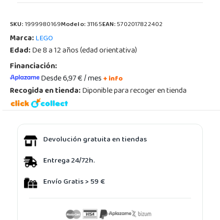
SKU:
1999980169
Modelo:
31165
EAN:
5702017822402
Marca:
LEGO
Edad:
De 8 a 12 años (edad orientativa)
Financiación:
Desde 6,97 € / mes
+ info
Recogida en tienda:
Diponible para recoger en tienda
Devolución gratuita en tiendas
Entrega 24/72h.
Envío Gratis > 59 €