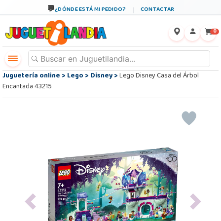
¿DÓNDE ESTÁ MI PEDIDO?
CONTACTAR
←
×
0
Juguetería online
>
Lego
>
Disney
>
Lego Disney Casa del Árbol
Encantada 43215
Previous
Next