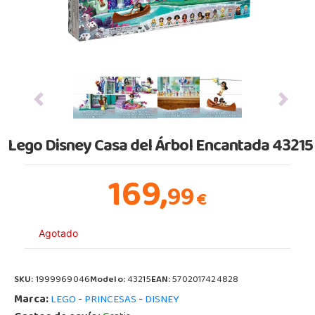
Previous
Next
Lego Disney Casa del Árbol Encantada 43215
169,
99
€
Agotado
SKU:
1999969046
Modelo:
43215
EAN:
5702017424828
Marca:
-
-
LEGO
PRINCESAS
DISNEY