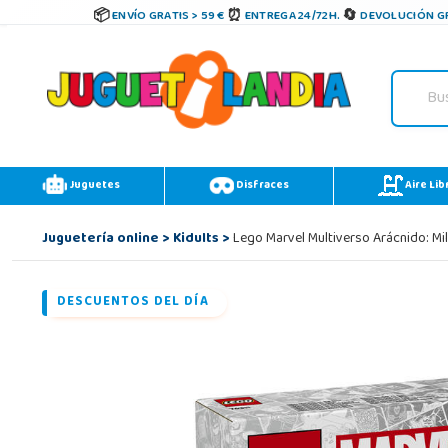
ENVÍO GRATIS > 59 €
ENTREGA 24/72H.
DEVOLUCIÓN GR
Juguetes
Disfraces
Aire Lib
Juguetería online
>
Kidults
>
Lego Marvel Multiverso Arácnido: Mi
DESCUENTOS DEL DÍA