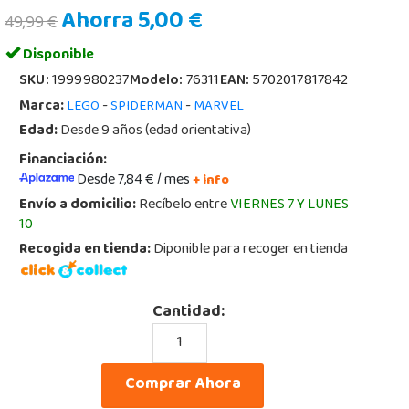
Ahorra 5,00 €
49,99 €
Disponible
SKU:
1999980237
Modelo:
76311
EAN:
5702017817842
Marca:
-
-
LEGO
SPIDERMAN
MARVEL
Edad:
Desde 9 años (edad orientativa)
Financiación:
Desde 7,84 € / mes
+ info
Envío a domicilio:
Recíbelo entre
VIERNES 7 Y LUNES
10
Recogida en tienda:
Diponible para recoger en tienda
Cantidad:
Comprar Ahora