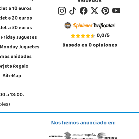
SÍGUENOS
let a 10 euros
Juguetilandia Roquetas de Mar
let a 20 euros
Almería
let a 30 euros
ntiago de Compostela, 14 - Carretera Alicum (Las Salinas)
, Roquetas de Mar
0,0
/
5
 Friday Juguetes
0 328 560
Basado en
0
opiniones
calizar Tienda
 Monday Juguetes
imas unidades
POCAS UNIDADES
arjeta Regalo
SiteMap
00 a 18:00.
bles)
Nos hemos anunciado en: