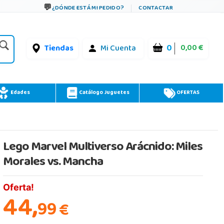
¿DÓNDE ESTÁ MI PEDIDO?
CONTACTAR
0
0,00 €
Tiendas
Mi Cuenta
Edades
Catálogo Juguetes
OFERTAS
Lego Marvel Multiverso Arácnido: Miles
Morales vs. Mancha
Oferta!
44,
99
€