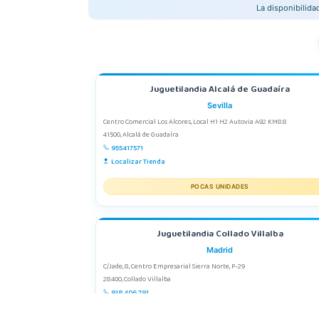
La disponibilid
Juguetilandia Alcalá de Guadaíra
Sevilla
Centro Comercial Los Alcores, Local H1 H2 Autovia A92 KM8.8
41500, Alcalá de Guadaíra
955417571
Localizar Tienda
POCAS UNIDADES
Juguetilandia Collado Villalba
Madrid
C/Jade, 8, Centro Empresarial Sierra Norte, P-29
28400, Collado Villalba
918 406 791
Localizar Tienda