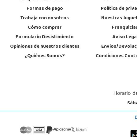
Formas de pago
Política de priv
Juguetilandia Murcia
Trabaja con nosotros
Nuestras Jugue
Murcia
Cómo comprar
Franquicia
C/ Victor Garrigos, nº 15, Parque Comercial Thader
30110, Churra
Formulario Desistimiento
Aviso Lega
968 385 962
Localizar Tienda
Opiniones de nuestros clientes
Envios/Devoluc
¿Quiénes Somos?
Condiciones Cont
POCAS UNIDADES
Juguetilandia San Juan
Alicante
Carretera Alicante-Valencia, Km. 88.8 - 14.1 Pol. H
Horario de
03550, San Juan
965 655 958
Sába
Localizar Tienda
STOCK DISPONIBLE