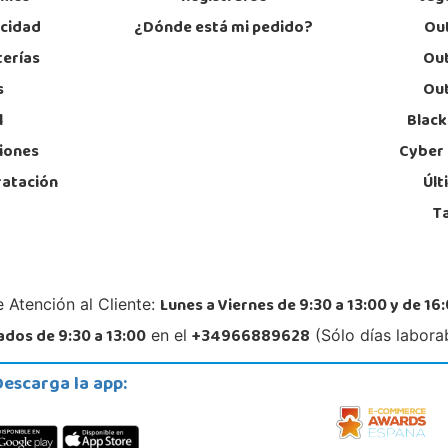
acidad
¿Dónde está mi pedido?
Out
Juguetilandia Pulianas
terías
Out
Granada
s
Out
C/ Luis Buñuel, s/n, Parque Comercial Kinepolis
C/ Sa
18197, Pulianas
04740
l
Black
958 153 613
95
Localizar Tienda
Lo
iones
Cyber
ratación
Últ
STOCK DISPONIBLE
T
Juguetilandia Zaragoza CC La Torre
Zaragoza
CC. LA TORRE OUTLET Autovía de Logroño n°99283 (km 6,5 PIKOLIN SA)
Lunes a Viernes de 9:30 a 13:00 y de 16:
 Atención al Cliente:
MANZANA M3 CALLE 4 LOCAL B3
50011, Zaragoza
dos de 9:30 a 13:00
+34966889628
en el
(Sólo días labora
976 445 835
Localizar Tienda
Descarga la app:
POCAS UNIDADES