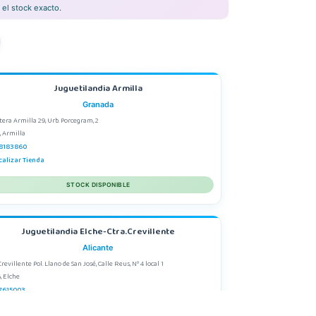
el stock exacto.
Juguetilandia Armilla
Granada
tera Armilla 29, Urb. Porcegram, 2
, Armilla
8183860
calizar Tienda
STOCK DISPONIBLE
Juguetilandia Elche-Ctra.Crevillente
Alicante
Crevillente Pol. Llano de San José, Calle Reus, Nº 4 local 1
, Elche
7615003
calizar Tienda