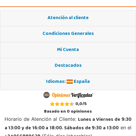
953 505 004
Localizar Tienda
Atención al cliente
STOCK DISPONIBLE
Condiciones Generales
Juguetilandia Armilla
Granada
Mi Cuenta
Carretera Armilla 29, Urb. Porcegram, 2
18100, Armilla
Destacados
958183860
Localizar Tienda
Idiomas:
España
STOCK DISPONIBLE
Juguetilandia Barakaldo
0,0
/
5
Vizcaya
Basado en
0
opiniones
Centro comercial Max Center Barrio, Kareaga K., s/n Planta 1 Local LC3
Lunes a Viernes de 9:30
Horario de Atención al Cliente:
48903, Barakaldo
a 13:00 y de 16:00 a 18:00. Sábados de 9:30 a 13:00
en el
946095553
Localizar Tienda
(Sólo días laborables)