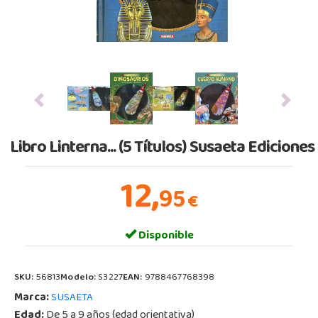
Previous
Next
Libro Linterna... (5 Títulos) Susaeta Ediciones
12,
95
€
Disponible
SKU:
56813
Modelo:
S3227
EAN:
9788467768398
Marca:
SUSAETA
Edad:
De 5 a 9 años (edad orientativa)