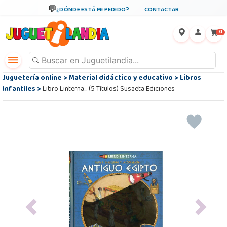
¿DÓNDE ESTÁ MI PEDIDO?
CONTACTAR
←
×
0
Juguetería online
>
Material didáctico y educativo
>
Libros
infantiles
>
Libro Linterna... (5 Títulos) Susaeta Ediciones
Previous
Next