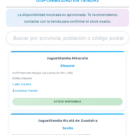
DISPONIBILIDAD EN TIENDAS
La disponibilidad mostrada es aproximada. Te recomendamos
contactar con la tienda para confirmar el stock exacto.
Juguetilandia Albacete
Albacete
Av/Primero de Mayo,CC Los Llanos s/n P0-L-M02
02006, Albacete
967 214 974
Localizar Tienda
STOCK DISPONIBLE
Juguetilandia Alcalá de Guadaíra
Sevilla