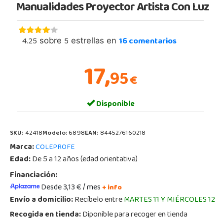
Manualidades Proyector Artista Con Luz
4.25
5
16
comentarios
sobre
estrellas en
17,
95
€
Disponible
SKU:
42418
Modelo:
6898
EAN:
8445276160218
Marca:
COLEPROFE
Edad:
De 5 a 12 años (edad orientativa)
Financiación:
Desde 3,13 € / mes
+ info
Envío a domicilio:
Recíbelo entre
MARTES 11 Y MIÉRCOLES 12
Recogida en tienda:
Diponible para recoger en tienda