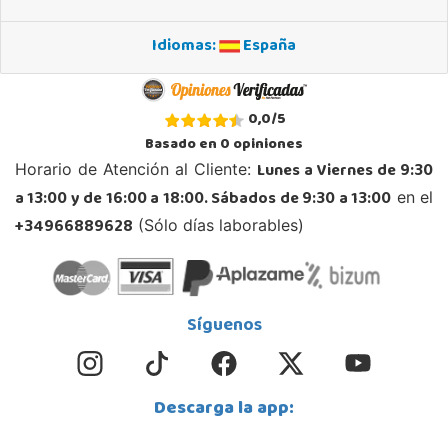
Localizar Tienda
Idiomas:
España
STOCK DISPONIBLE
Juguetilandia Andújar
0,0
/
5
Jaén
Basado en
0
opiniones
Avda. Roma S/N
Lunes a Viernes de 9:30
Horario de Atención al Cliente:
23740, Andújar
a 13:00 y de 16:00 a 18:00. Sábados de 9:30 a 13:00
en el
953 505 004
Localizar Tienda
+34966889628
(Sólo días laborables)
STOCK DISPONIBLE
Juguetilandia Armilla
Síguenos
Granada
Carretera Armilla 29, Urb. Porcegram, 2
18100, Armilla
Descarga la app:
958183860
Localizar Tienda