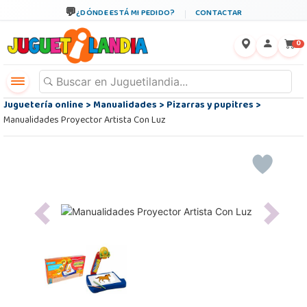
¿DÓNDE ESTÁ MI PEDIDO?
CONTACTAR
←
×
0
Juguetería online
>
Manualidades
>
Pizarras y pupitres
>
Manualidades Proyector Artista Con Luz
Previous
Next