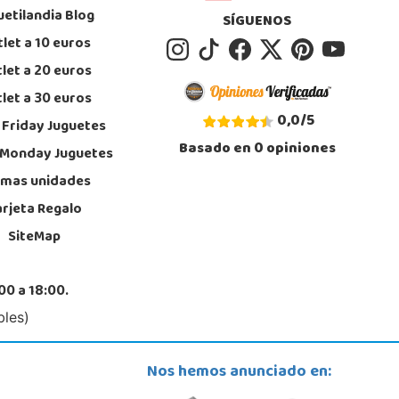
uetilandia Blog
SÍGUENOS
let a 10 euros
let a 20 euros
let a 30 euros
0,0
/
5
 Friday Juguetes
Basado en
0
opiniones
 Monday Juguetes
imas unidades
arjeta Regalo
SiteMap
00 a 18:00.
bles)
Nos hemos anunciado en: