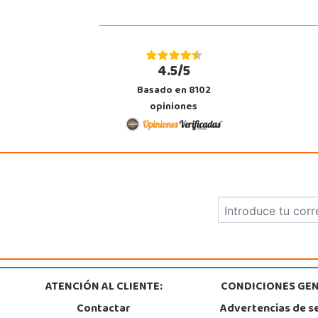
Localizar Tienda
POCAS UNIDADES
4.5/5
Juguetilandia Murcia
Basado en 8102
Murcia
opiniones
C/ Victor Garrigos, nº 15, Parque Comercial Thader
30110, Churra
968 385 962
Localizar Tienda
POCAS UNIDADES
ATENCIÓN AL CLIENTE:
CONDICIONES GEN
Contactar
Advertencias de s