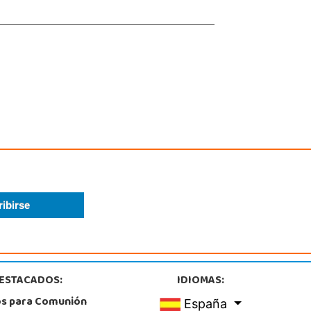
calizar Tienda
POCAS UNIDADES
Juguetilandia San Juan
Alicante
tera Alicante-Valencia, Km. 88.8 - 14.1 Pol. H
, San Juan
5 655 958
calizar Tienda
POCAS UNIDADES
ESTACADOS:
IDIOMAS:
os para Comunión
España