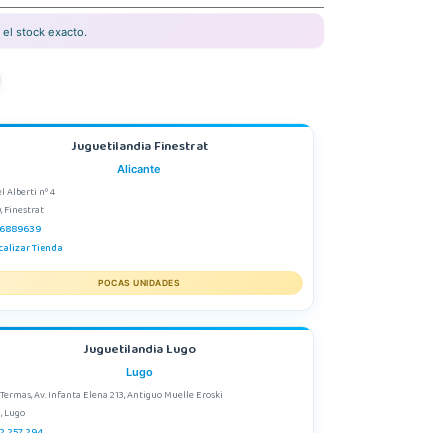
el stock exacto.
Juguetilandia Finestrat
Alicante
l Alberti nº 4
, Finestrat
6889639
calizar Tienda
POCAS UNIDADES
Juguetilandia Lugo
Lugo
 Termas, Av. Infanta Elena 213, Antiguo Muelle Eroski
, Lugo
2 257 294