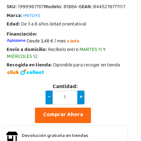
SKU:
1999967707
Modelo:
8188A-6
EAN:
8445276771117
Marca:
IMITOYS
Edad:
De 3 a 8 años (edad orientativa)
Financiación:
Desde 3,48 € / mes
+ info
Envío a domicilio:
Recíbelo entre
MARTES 11 Y
MIÉRCOLES 12
Recogida en tienda:
Diponible para recoger en tienda
Cantidad:
-
+
Comprar Ahora
Devolución gratuita en tiendas