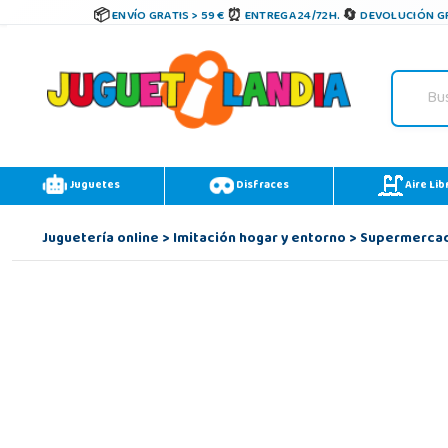
ENVÍO GRATIS > 59 €
ENTREGA 24/72H.
DEVOLUCIÓN GR
Juguetes
Disfraces
Aire Lib
Juguetería online
>
Imitación hogar y entorno
>
Supermercad