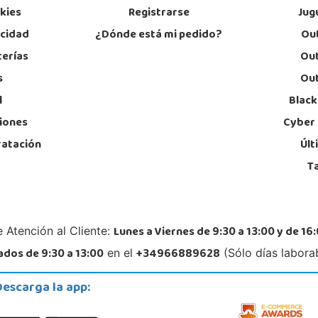
okies
Registrarse
Jug
acidad
¿Dónde está mi pedido?
Out
terías
Out
s
Out
l
Black
iones
Cyber
ratación
Últ
T
Lunes a Viernes de 9:30 a 13:00 y de 16:
 Atención al Cliente:
dos de 9:30 a 13:00
+34966889628
en el
(Sólo días labora
Descarga la app: