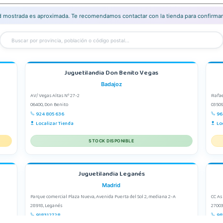
ad mostrada es aproximada. Te recomendamos contactar con la tienda para confirmar 
Juguetilandia Don Benito Vegas
Badajoz
AV/ Vegas Altas Nº 27-2
Rafae
06400, Don Benito
03509
924 805 636
96
Localizar Tienda
Lo
STOCK DISPONIBLE
Juguetilandia Leganés
Madrid
Parque comercial Plaza Nueva, Avenida Puerta del Sol 2, mediana 2-A
CC As
28918, Leganés
27003
918312728
98