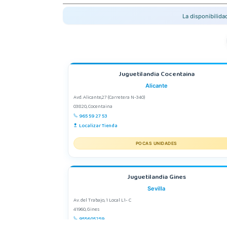
La disponibilid
Juguetilandia Cocentaina
Alicante
Avd. Alicante,27 (Carretera N-340)
03820, Cocentaina
965 59 27 53
Localizar Tienda
POCAS UNIDADES
Juguetilandia Gines
Sevilla
Av. del Trabajo, 1 Local L1- C
41960, Gines
955605259