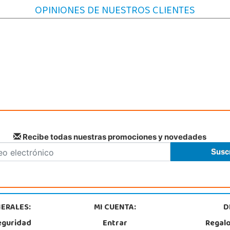
Localizar Tienda
Lo
OPINIONES DE NUESTROS CLIENTES
POCAS UNIDADES
Juguetilandia Petrer
Alicante
Avenida Alfonso X el Sabio nº 2-A
Carre
03610, Petrer
03550
966 952 733
96
Localizar Tienda
Lo
STOCK DISPONIBLE
Recibe todas nuestras promociones y novedades
ERALES:
MI CUENTA:
D
eguridad
Entrar
Regal