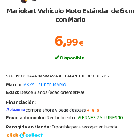
Mariokart Vehículo Moto Estándar de 6 cm
con Mario
6,
99
€
Disponible
SKU:
1999984442
Modelo:
430504
EAN:
0039897385952
Marca:
-
JAKKS
SUPER MARIO
Edad:
Desde 3 años (edad orientativa)
Financiación:
compra ahora y paga después
+ info
Envío a domicilio:
Recíbelo entre
VIERNES 7 Y LUNES 10
Recogida en tienda:
Diponible para recoger en tienda