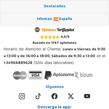
23740, Andújar
Destacados
953 505 004
Localizar Tienda
Idiomas:
España
STOCK DISPONIBLE
4,5
/
5
Juguetilandia Armilla
Basado en
1767
opiniones
Granada
Lunes a Viernes de 9:30
Horario de Atención al Cliente:
Carretera Armilla 29, Urb. Porcegram, 2
18100, Armilla
a 13:00 y de 16:00 a 18:00. Sábados de 9:30 a 13:00
en el
958183860
+34966889628
(Sólo días laborables)
Localizar Tienda
STOCK DISPONIBLE
Síguenos
Juguetilandia Barakaldo
Vizcaya
Centro comercial Max Center Barrio, Kareaga K., s/n Planta 1 Local LC3
48903, Barakaldo
Descarga la app: