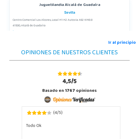
Juguetilandia Alcalá de Guadaíra
Sevilla
Centro Comercial Los Alcores, Local H1 H2 Autovia A92 KM8.8
41500, Alcalá de Guadaíra
955417571
Localizar Tienda
Ir al principio
OPINIONES DE NUESTROS CLIENTES
POCAS UNIDADES
Juguetilandia Alcobendas
Madrid
4,5/5
Av. Olímpica, 9, Local A13/21, Centro Comercial La Vega
Basado en
1767
opiniones
28108, Alcobendas
663410492
Localizar Tienda
4
5
(
/
)
POCAS UNIDADES
Todo Ok
Juguetilandia Alfafar Parc Alfafar