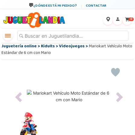
¿DÓNDE ESTÁ MI PEDIDO?
CONTACTAR
←
×
0
Juguetería online
>
Kidults
>
Videojuegos
>
Mariokart Vehículo Moto
Estándar de 6 cm con Mario
Previous
Next