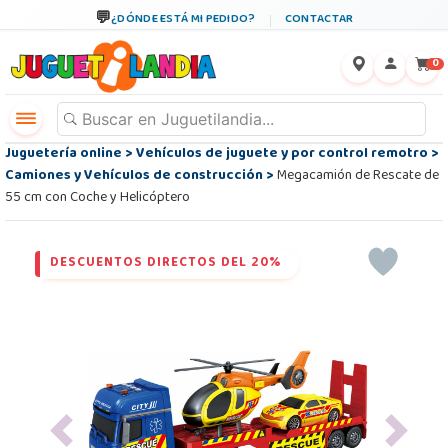
¿DÓNDE ESTÁ MI PEDIDO?
CONTACTAR
←
×
0
Juguetería online
>
Vehículos de juguete y por control remotro
>
Camiones y Vehículos de construcción
>
Megacamión de Rescate de
55 cm con Coche y Helicóptero
DESCUENTOS DIRECTOS DEL 20%
Previous
Next