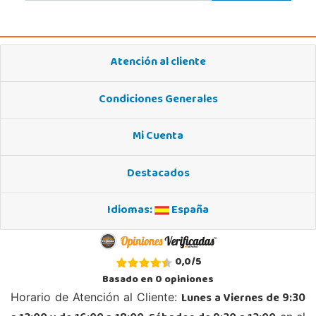
46910, Alfafar
963948859
Localizar Tienda
Atención al cliente
POCAS UNIDADES
Condiciones Generales
Juguetilandia Alicante Corfú
Alicante
Mi Cuenta
Av. Doctor Jimenez Diaz, Local 2-B. Centro Comercial Isla de Corfú
03005, Alicante
Destacados
965 984 706
Localizar Tienda
Idiomas:
España
POCAS UNIDADES
Juguetilandia Andújar
0,0
/
5
Jaén
Basado en
0
opiniones
Avda. Roma S/N
Lunes a Viernes de 9:30
Horario de Atención al Cliente:
23740, Andújar