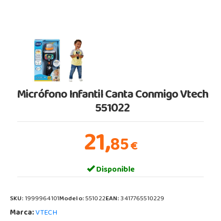
Micrófono Infantil Canta Conmigo Vtech
551022
21,
85
€
Disponible
SKU:
1999964101
Modelo:
551022
EAN:
3417765510229
Marca:
VTECH