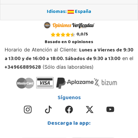
Localizar Tienda
Idiomas:
España
STOCK DISPONIBLE
Juguetilandia Armilla
0,0
/
5
Granada
Basado en
0
opiniones
Carretera Armilla 29, Urb. Porcegram, 2
Lunes a Viernes de 9:30
Horario de Atención al Cliente:
18100, Armilla
a 13:00 y de 16:00 a 18:00. Sábados de 9:30 a 13:00
en el
958183860
Localizar Tienda
+34966889628
(Sólo días laborables)
POCAS UNIDADES
Juguetilandia Barakaldo
Síguenos
Vizcaya
Centro comercial Max Center Barrio, Kareaga K., s/n Planta 1 Local LC3
48903, Barakaldo
Descarga la app:
946095553
Localizar Tienda