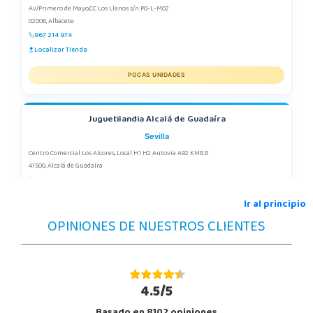
Av/Primero de Mayo,CC Los Llanos s/n P0-L-M02
02006, Albacete
967 214 974
Localizar Tienda
POCAS UNIDADES
Juguetilandia Alcalá de Guadaíra
Sevilla
Centro Comercial Los Alcores, Local H1 H2 Autovia A92 KM8.8
41500, Alcalá de Guadaíra
955417571
Localizar Tienda
Ir al principio
OPINIONES DE NUESTROS CLIENTES
STOCK DISPONIBLE
Juguetilandia Alfafar Parc Alfafar
Valencia
4.5/5
Plaza Consolat del Mar, 18. Parque comercial Alfafar Parc
46910, Alfafar