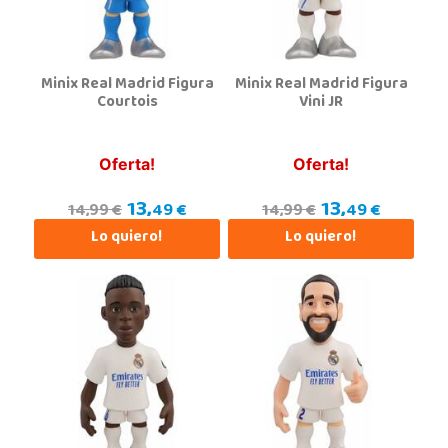
POCAS UNIDADES
Minix Real Madrid Figura
Minix Real Madrid Figura
Juguetilandia Armilla
Courtois
Vini JR
Granada
Carretera Armilla 29, Urb. Porcegram, 2
18100, Armilla
Oferta!
Oferta!
958183860
13,
13,
Localizar Tienda
49 €
49 €
14,99 €
14,99 €
Lo quiero!
Lo quiero!
STOCK DISPONIBLE
Juguetilandia Collado Villalba
Madrid
C/Jade, 8, Centro Empresarial Sierra Norte, P-29
28400, Collado Villalba
918 406 791
Localizar Tienda
STOCK DISPONIBLE