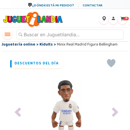
¿DÓNDE ESTÁ MI PEDIDO?
CONTACTAR
←
×
0
Juguetería online
>
Kidults
>
Minix Real Madrid Figura Bellingham
DESCUENTOS DEL DÍA
Previous
Next