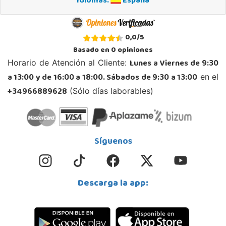
Idiomas:
España
Huelva
Avenida Molino de la Vega, C.C. Puerta del Odiel, Pol. Pesquero Norte, Nave 4
21002, Huelva
0,0
/
5
959 541 845
Basado en
0
opiniones
Localizar Tienda
Lunes a Viernes de 9:30
Horario de Atención al Cliente:
STOCK DISPONIBLE
a 13:00 y de 16:00 a 18:00. Sábados de 9:30 a 13:00
en el
+34966889628
(Sólo días laborables)
Juguetilandia Jerez de la Frontera
Cádiz
Avenida de Europa, 13
11405, Jerez de la Frontera
Síguenos
956 317 910
Localizar Tienda
STOCK DISPONIBLE
Descarga la app:
Juguetilandia Leganés
Madrid