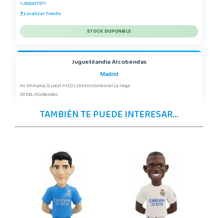
955417571
Localizar Tienda
STOCK DISPONIBLE
Juguetilandia Alcobendas
Madrid
Av. Olímpica, 9, Local A13/21, Centro Comercial La Vega
28108, Alcobendas
663410492
TAMBIÉN TE PUEDE INTERESAR...
Localizar Tienda
POCAS UNIDADES
Juguetilandia Alicante Corfú
Alicante
Av. Doctor Jimenez Diaz, Local 2-B. Centro Comercial Isla de Corfú
03005, Alicante
965 984 706
Localizar Tienda