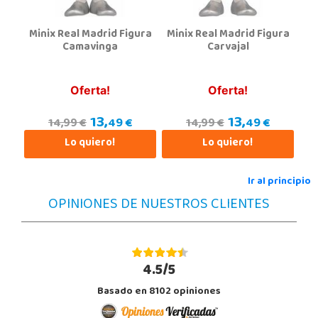
Minix Real Madrid Figura
Minix Real Madrid Figura
Juguetilandia Córdoba
Camavinga
Carvajal
Córdoba
C/ INGENIERO JUAN DE LA CIERVA 1 Polígono Industrial La Torrecilla
14013, Córdoba
Oferta!
Oferta!
957299329
13,
13,
Localizar Tienda
49 €
49 €
14,99 €
14,99 €
Lo quiero!
Lo quiero!
STOCK DISPONIBLE
Ir al principio
Juguetilandia Don Benito Vegas
OPINIONES DE NUESTROS CLIENTES
Badajoz
AV/ Vegas Altas Nº 27-2
06400, Don Benito
924 805 636
4.5/5
Localizar Tienda
Basado en 8102 opiniones
STOCK DISPONIBLE