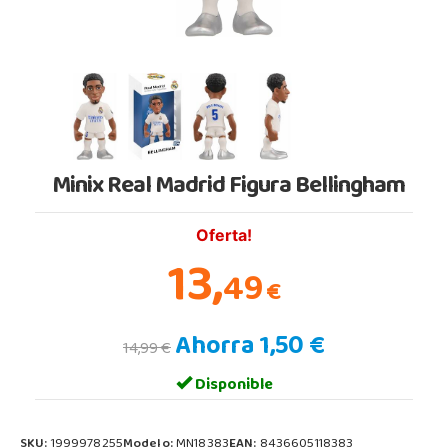
Minix Real Madrid Figura Bellingham
Oferta!
13,
49
€
Ahorra 1,50 €
14,99 €
Disponible
SKU:
1999978255
Modelo:
MN18383
EAN:
8436605118383